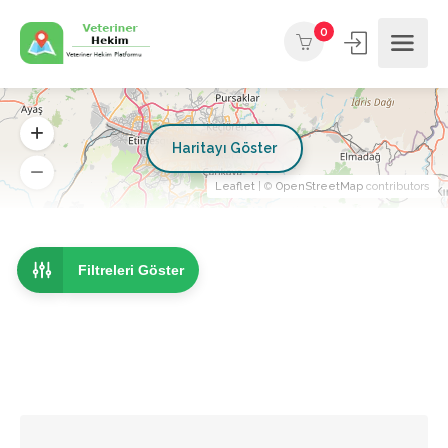
0
Haritayı Göster
Leaflet
| ©
OpenStreetMap
contributors
Filtreleri Göster