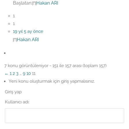
Başlatan:
Hakan ARI
1
1
19 yıl 5 ay önce
Hakan ARI
7 konu görüntüleniyor - 151 ile 157 arası (toplam 157)
←
1
2
3
…
9
10
11
Yeni konu oluşturmak için giriş yapmalısınız.
Giriş yap
Kullanıcı adı: