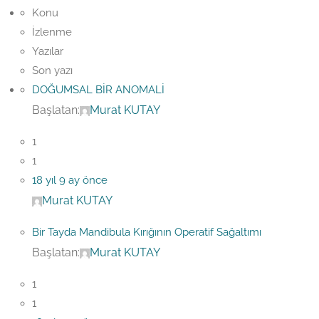
Konu
İzlenme
Yazılar
Son yazı
DOĞUMSAL BİR ANOMALİ
Başlatan:
Murat KUTAY
1
1
18 yıl 9 ay önce
Murat KUTAY
Bir Tayda Mandibula Kırığının Operatif Sağaltımı
Başlatan:
Murat KUTAY
1
1