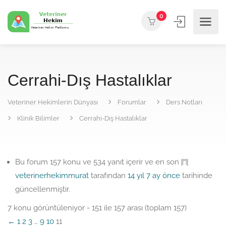
0
Cerrahi-Dış Hastalıklar
Veteriner Hekimlerin Dünyası
Forumlar
Ders Notları
Klinik Bilimler
Cerrahi-Dış Hastalıklar
Bu forum 157 konu ve 534 yanıt içerir ve en son
veterinerhekimmurat
tarafından
14 yıl 7 ay önce
tarihinde
güncellenmiştir.
7 konu görüntüleniyor - 151 ile 157 arası (toplam 157)
←
1
2
3
…
9
10
11