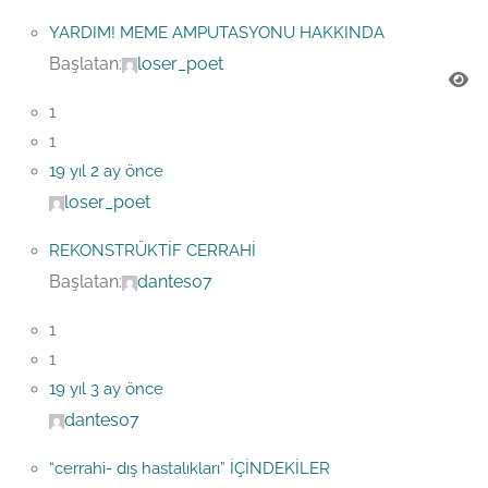
YARDIM! MEME AMPUTASYONU HAKKINDA
Başlatan:
loser_poet
1
1
19 yıl 2 ay önce
loser_poet
REKONSTRÜKTİF CERRAHİ
Başlatan:
dantes07
1
1
19 yıl 3 ay önce
dantes07
“cerrahi- dış hastalıkları” İÇİNDEKİLER