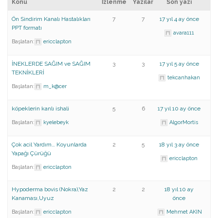
Konu
İzlenme
Yazılar
Son yazı
Ön Sindirim Kanalı Hastalıkları
7
7
17 yıl 4 ay önce
PPT formatı
avara111
Başlatan:
ericclapton
İNEKLERDE SAĞIM ve SAĞIM
3
3
17 yıl 5 ay önce
TEKNİKLERİ
tekcanhakan
Başlatan:
m_k@cer
köpeklerin kanlı ishali
5
6
17 yıl 10 ay önce
Başlatan:
kyelebeyk
AlgorMortis
Çok acil Yardım… Koyunlarda
2
5
18 yıl 3 ay önce
Yapağı Çürüğü
ericclapton
Başlatan:
ericclapton
Hypoderma bovis (Nokra),Yaz
2
2
18 yıl 10 ay
Kanaması,Uyuz
önce
Başlatan:
ericclapton
Mehmet AKIN