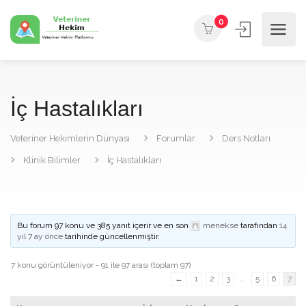
0
İç Hastalıkları
Veteriner Hekimlerin Dünyası
Forumlar
Ders Notları
Klinik Bilimler
İç Hastalıkları
Bu forum 97 konu ve 385 yanıt içerir ve en son
menekse
tarafından
14
yıl 7 ay önce
tarihinde güncellenmiştir.
7 konu görüntüleniyor - 91 ile 97 arası (toplam 97)
←
1
2
3
…
5
6
7