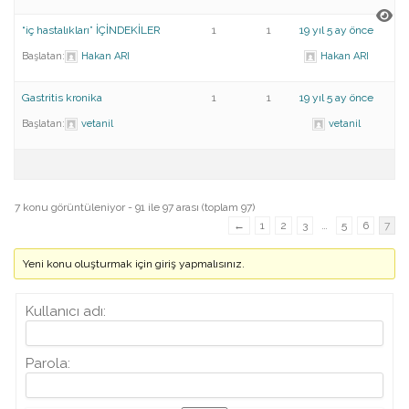
“iç hastalıkları” İÇİNDEKİLER
1
1
19 yıl 5 ay önce
Başlatan:
Hakan ARI
Hakan ARI
Gastritis kronika
1
1
19 yıl 5 ay önce
Başlatan:
vetanil
vetanil
7 konu görüntüleniyor - 91 ile 97 arası (toplam 97)
←
1
2
3
…
5
6
7
Yeni konu oluşturmak için giriş yapmalısınız.
Kullanıcı adı:
Parola: