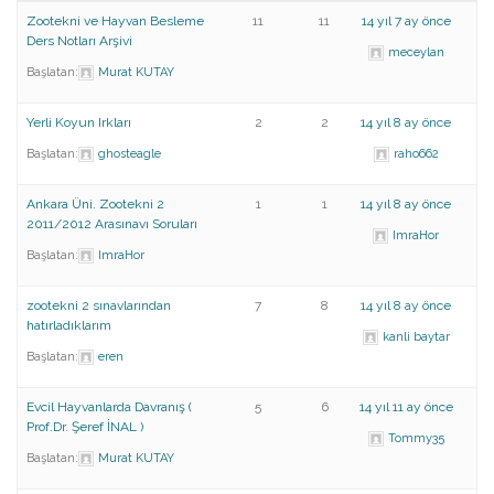
Zootekni ve Hayvan Besleme
11
11
14 yıl 7 ay önce
Ders Notları Arşivi
meceylan
Başlatan:
Murat KUTAY
Yerli Koyun Irkları
2
2
14 yıl 8 ay önce
Başlatan:
ghosteagle
raho662
Ankara Üni. Zootekni 2
1
1
14 yıl 8 ay önce
2011/2012 Arasınavı Soruları
ImraHor
Başlatan:
ImraHor
zootekni 2 sınavlarından
7
8
14 yıl 8 ay önce
hatırladıklarım
kanli baytar
Başlatan:
eren
Evcil Hayvanlarda Davranış (
5
6
14 yıl 11 ay önce
Prof.Dr. Şeref İNAL )
Tommy35
Başlatan:
Murat KUTAY