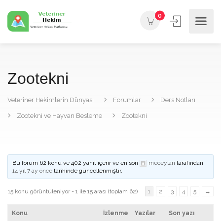
0
Zootekni
Veteriner Hekimlerin Dünyası
Forumlar
Ders Notları
Zootekni ve Hayvan Besleme
Zootekni
Bu forum 62 konu ve 402 yanıt içerir ve en son
meceylan
tarafından
14 yıl 7 ay önce
tarihinde güncellenmiştir.
15 konu görüntüleniyor - 1 ile 15 arası (toplam 62)
1
2
3
4
5
→
Konu
İzlenme
Yazılar
Son yazı