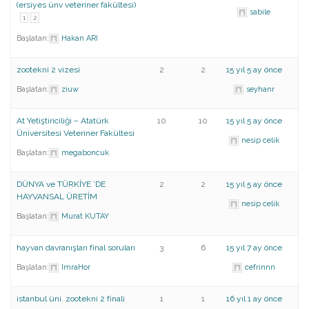
(ersiyes ünv veteriner fakültesi)
sabile
1
2
Başlatan:
Hakan ARI
zootekni 2 vizesi
2
2
15 yıl 5 ay önce
Başlatan:
ziuw
seyhanr
At Yetiştiriciliği – Atatürk
10
10
15 yıl 5 ay önce
Üniversitesi Veteriner Fakültesi
nesip celik
Başlatan:
megaboncuk
DÜNYA ve TÜRKİYE ’DE
2
2
15 yıl 5 ay önce
HAYVANSAL ÜRETİM
nesip celik
Başlatan:
Murat KUTAY
hayvan davranışları final soruları
3
6
15 yıl 7 ay önce
Başlatan:
ImraHor
cefrinnn
istanbul üni. zootekni 2 finali
1
1
16 yıl 1 ay önce