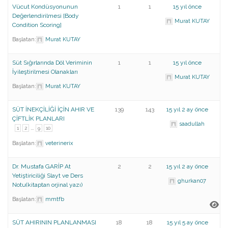
Vücut Kondüsyonunun
1
1
15 yıl önce
Değerlendirilmesi [Body
Murat KUTAY
Condition Scoring]
Başlatan:
Murat KUTAY
Süt Sığırlarında Döl Veriminin
1
1
15 yıl önce
İyileştirilmesi Olanakları
Murat KUTAY
Başlatan:
Murat KUTAY
SÜT İNEKÇİLİĞİ İÇİN AHIR VE
139
143
15 yıl 2 ay önce
ÇİFTLİK PLANLARI
saadullah
…
1
2
9
10
Başlatan:
veterinerix
Dr. Mustafa GARİP At
2
2
15 yıl 2 ay önce
Yetiştiriciliği Slayt ve Ders
ghurkan07
Notu(kitaptan orjinal yazı)
Başlatan:
mmtfb
SÜT AHIRININ PLANLANMASI
18
18
15 yıl 5 ay önce