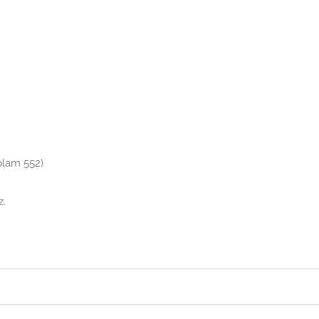
oplam 552)
z.