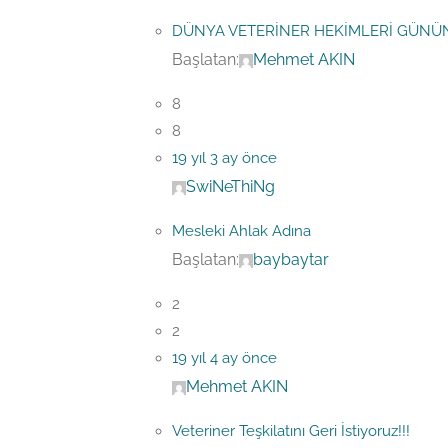
DÜNYA VETERİNER HEKİMLERİ GÜNÜ
Başlatan:
Mehmet AKIN
8
8
19 yıl 3 ay önce
SwiNeThiNg
Mesleki Ahlak Adına
Başlatan:
baybaytar
2
2
19 yıl 4 ay önce
Mehmet AKIN
Veteriner Teşkilatını Geri İstiyoruz!!!