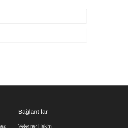
Bağlantılar
mez.
Veteriner Hekim