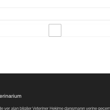
erinarium
de yer alan bilgiler Veteriner Hekime danışmanın yerine geçe