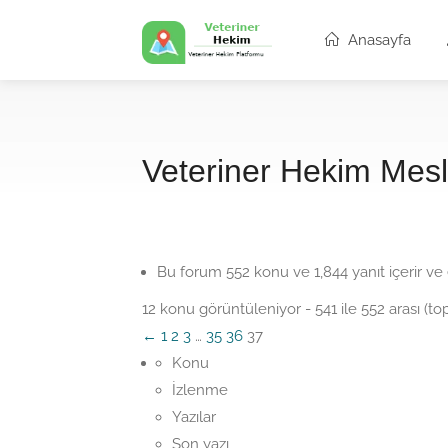
Anasayfa
Veteriner Hekim Mesl
Bu forum 552 konu ve 1,844 yanıt içerir v
12 konu görüntüleniyor - 541 ile 552 arası (t
←
1
2
3
…
35
36
37
Konu
İzlenme
Yazılar
Son yazı