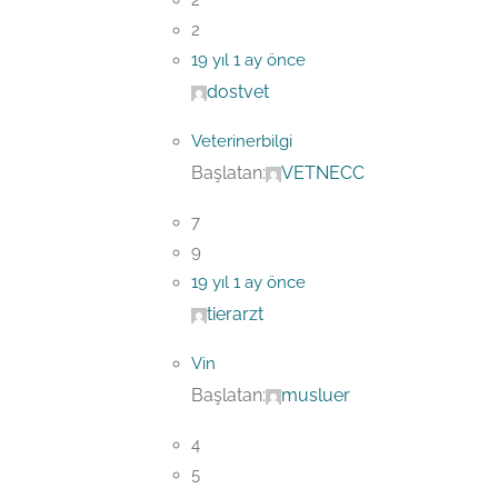
2
2
19 yıl 1 ay önce
dostvet
Veterinerbilgi
Başlatan:
VETNECC
7
9
19 yıl 1 ay önce
tierarzt
Vin
Başlatan:
musluer
4
5