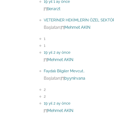
19 yıl 1 ay önce
tierarzt
VETERİNER HEKİMLERİN ÖZEL SEKTÖ
Başlatan:
Mehmet AKIN
1
1
19 yıl 2 ay önce
Mehmet AKIN
Faydalı Bilgiler Mevcut..
Başlatan:
byynirvana
2
2
19 yıl 2 ay önce
Mehmet AKIN