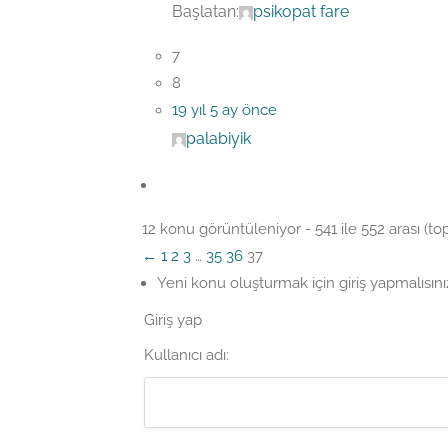
Başlatan:
psikopat fare
7
8
19 yıl 5 ay önce
palabiyik
12 konu görüntüleniyor - 541 ile 552 arası (t
←
1
2
3
…
35
36
37
Yeni konu oluşturmak için giriş yapmalısını
Giriş yap
Kullanıcı adı: