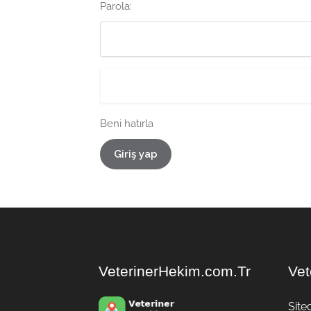
Parola:
Beni hatırla
Giriş yap
VeterinerHekim.com.Tr
Vet
Site