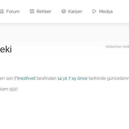
Forum
Rehber
Kariyer
Medya
eki
Veteriner He
e en son
nezihvet
tarafından
14 yıl 7 ay önce
tarihinde güncellenmi
oplam 552)