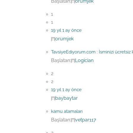
Başlatan:
orumjek
1
1
19 yıl 1 ay önce
orumjek
TavsiyeEdiyorum.com : İsminizi ücretsiz 
Başlatan:
Logician
2
2
19 yıl 1 ay önce
baybaytar
kamu atamaları
Başlatan:
vetpar117