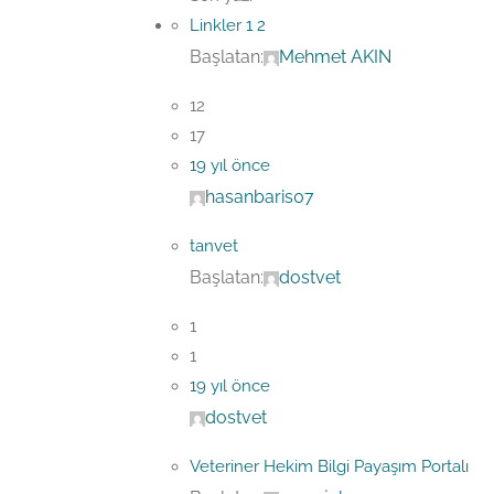
Linkler
1
2
Başlatan:
Mehmet AKIN
12
17
19 yıl önce
hasanbaris07
tanvet
Başlatan:
dostvet
1
1
19 yıl önce
dostvet
Veteriner Hekim Bilgi Payaşım Portalı