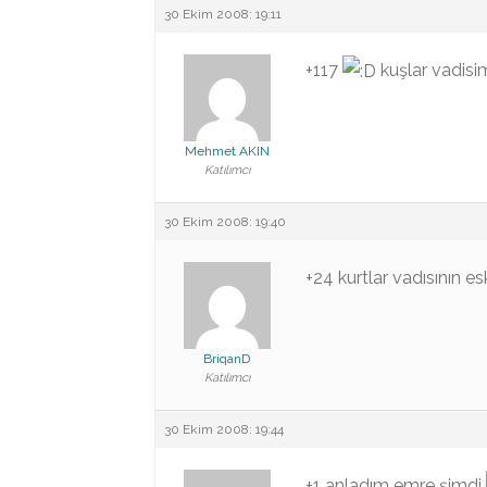
30 Ekim 2008: 19:11
+117
kuşlar vadisi
Mehmet AKIN
Katılımcı
30 Ekim 2008: 19:40
+24 kurtlar vadısının e
BriqanD
Katılımcı
30 Ekim 2008: 19:44
+1 anladım emre şimdi