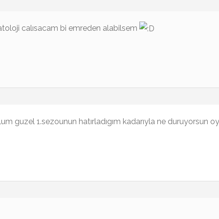
patoloji calısacam bi emreden alabilsem
olum guzel 1.sezounun hatırladıgım kadarıyla ne duruyorsun oy