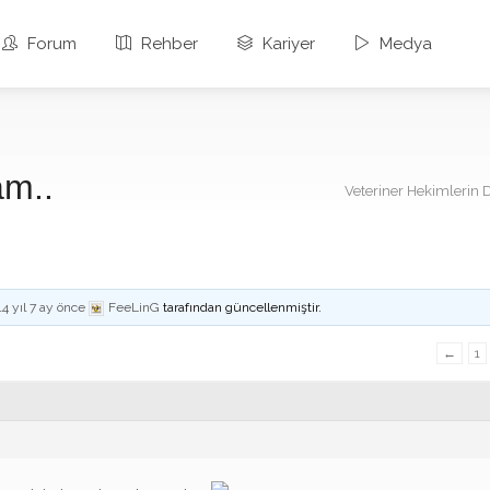
Forum
Rehber
Kariyer
Medya
am..
Veteriner Hekimlerin 
14 yıl 7 ay önce
FeeLinG
tarafından güncellenmiştir.
←
1