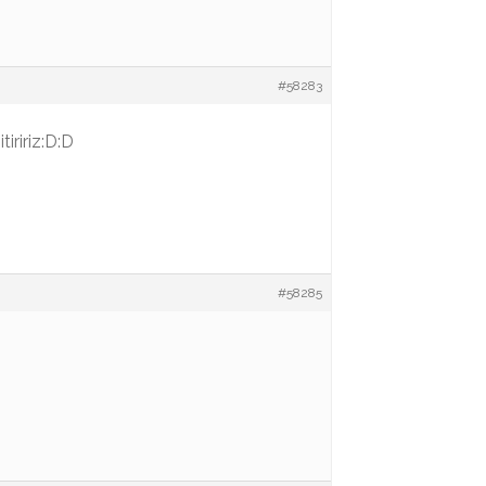
#58283
iririz:D:D
#58285