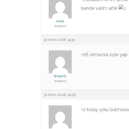
bende varim artık
kelej
Katılımcı
30 Ekim 2008: 19:51
+26 olmazsa oyle yap 
BriqanD
Katılımcı
30 Ekim 2008: 19:56
+2 kolay yolu bulmuss