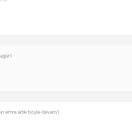
ugur:)
un emre artık boyle devam:)