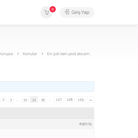
0
Giriş Yap
Dünyası
Konular
En çok ben post atıcam..
2
3
…
33
34
35
…
127
128
129
→
#58279