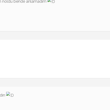
den noldu bende anlamadım
adın