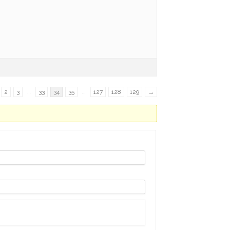
2
3
…
33
34
35
…
127
128
129
→