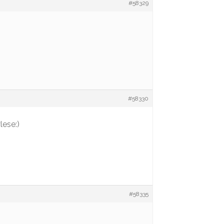
#58329
#58330
lese:)
#58335