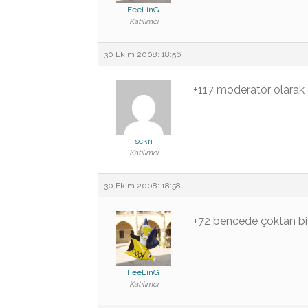
FeeLinG
Katılımcı
30 Ekim 2008: 18:56
+117 moderatör olarak 
sckn
Katılımcı
30 Ekim 2008: 18:58
+72 bencede çoktan bi
FeeLinG
Katılımcı