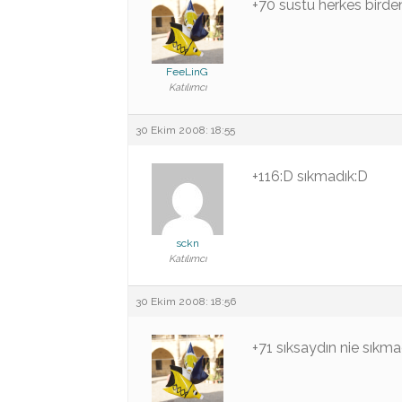
+70 sustu herkes bir
FeeLinG
Katılımcı
30 Ekim 2008: 18:55
+116:D sıkmadık:D
sckn
Katılımcı
30 Ekim 2008: 18:56
+71 sıksaydın nie sıkm