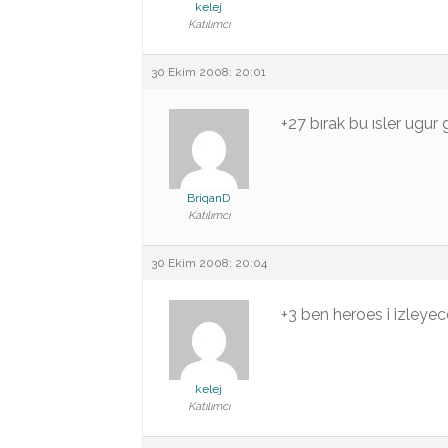
kelej
Katılımcı
30 Ekim 2008: 20:01
+27 bırak bu ısler ugur g
BriqanD
Katılımcı
30 Ekim 2008: 20:04
+3 ben heroes i izleye
kelej
Katılımcı