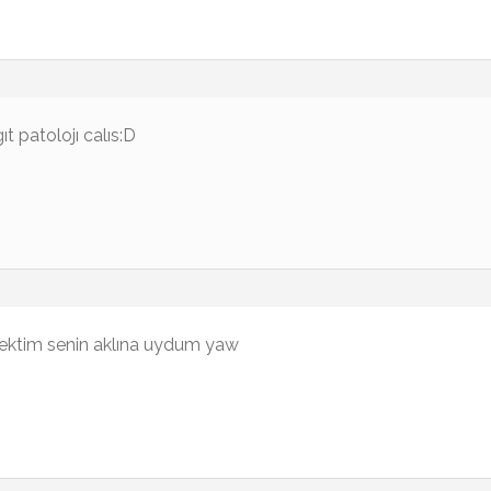
ıt patolojı calıs:D
cektim senin aklına uydum yaw