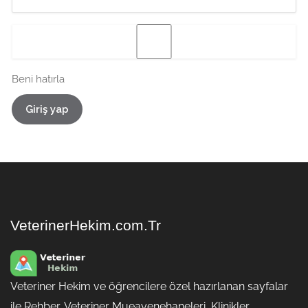
Beni hatırla
Giriş yap
VeterinerHekim.com.Tr
Veteriner Hekim ve öğrencilere özel hazırlanan sayfalar
ile Rehber, Veteriner Mueayenehaneleri, Klinikler,