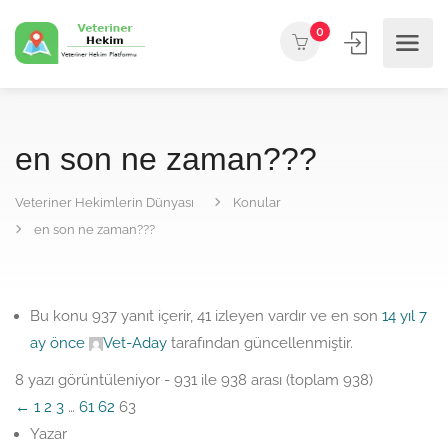
0
en son ne zaman???
Veteriner Hekimlerin Dünyası
Konular
en son ne zaman???
Bu konu 937 yanıt içerir, 41 izleyen vardır ve en son
14 yıl 7
ay önce
Vet-Aday
tarafından güncellenmiştir.
8 yazı görüntüleniyor - 931 ile 938 arası (toplam 938)
←
1
2
3
…
61
62
63
Yazar