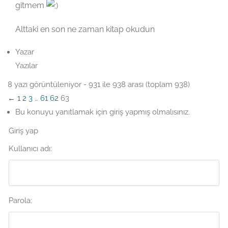
gitmem
Alttaki en son ne zaman kitap okudun
Yazar
Yazılar
8 yazı görüntüleniyor - 931 ile 938 arası (toplam 938)
←
1
2
3
…
61
62
63
Bu konuyu yanıtlamak için giriş yapmış olmalısınız.
Giriş yap
Kullanıcı adı:
Parola: