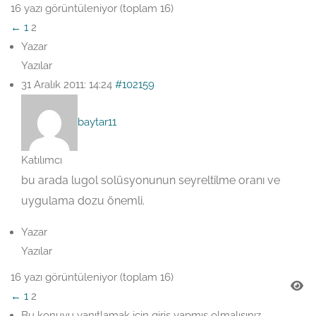
16 yazı görüntüleniyor (toplam 16)
←
1
2
Yazar
Yazılar
31 Aralık 2011: 14:24
#102159
baytar11
Katılımcı
bu arada lugol solüsyonunun seyreltilme oranı ve
uygulama dozu önemli.
Yazar
Yazılar
16 yazı görüntüleniyor (toplam 16)
←
1
2
Bu konuyu yanıtlamak için giriş yapmış olmalısınız.