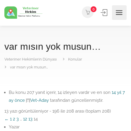
0
var mısın yok musun…
Veteriner Hekimlerin Dünyası
Konular
var mısın yok musun…
Bu konu 207 yanıt içerir, 14 izleyen vardır ve en son
14 yıl 7
ay önce
Vet-Aday
tarafından güncellenmiştir.
13 yazı görüntüleniyor - 196 ile 208 arası (toplam 208)
←
1
2
3
…
12
13
14
Yazar