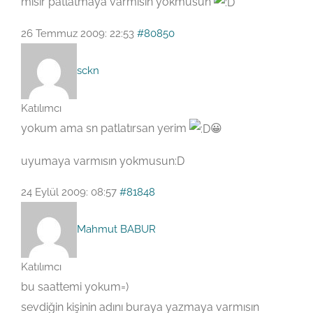
mısır patlatmaya varmısın yokmusun
26 Temmuz 2009: 22:53
#80850
sckn
Katılımcı
yokum ama sn patlatırsan yerim
😀
uyumaya varmısın yokmusun:D
24 Eylül 2009: 08:57
#81848
Mahmut BABUR
Katılımcı
bu saattemi yokum=)
sevdiğin kişinin adını buraya yazmaya varmısın