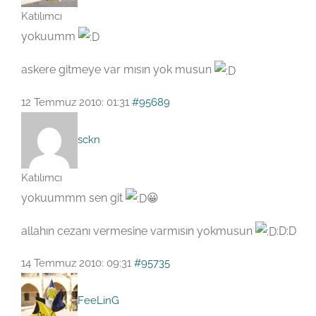
Katılımcı
yokuumm
askere gitmeye var mısın yok musun
12 Temmuz 2010: 01:31
#95689
sckn
Katılımcı
yokuummm sen git
😀
allahın cezanı vermesine varmısın yokmusun
:D:D
14 Temmuz 2010: 09:31
#95735
FeeLinG