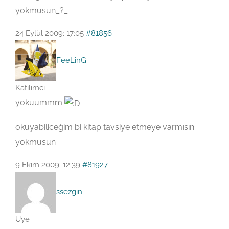
yokmusun_?_
24 Eylül 2009: 17:05
#81856
FeeLinG
Katılımcı
yokuummm
okuyabiliceğim bi kitap tavsiye etmeye varmısın
yokmusun
9 Ekim 2009: 12:39
#81927
ssezgin
Üye