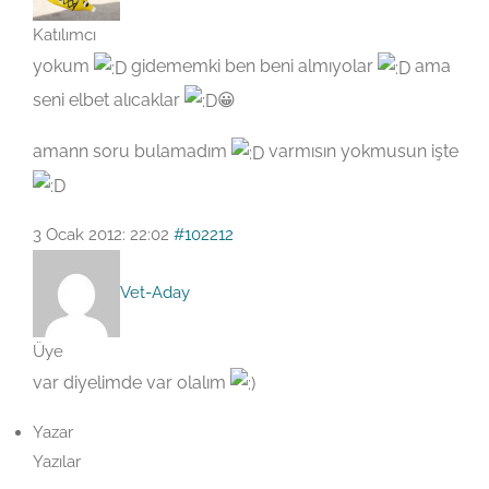
Katılımcı
yokum
gidememki ben beni almıyolar
ama
seni elbet alıcaklar
😀
amann soru bulamadım
varmısın yokmusun işte
3 Ocak 2012: 22:02
#102212
Vet-Aday
Üye
var diyelimde var olalım
Yazar
Yazılar