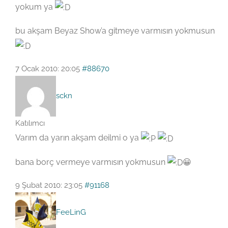
yokum ya
bu akşam Beyaz Show’a gitmeye varmısın yokmusun
7 Ocak 2010: 20:05
#88670
sckn
Katılımcı
Varım da yarın akşam deilmi o ya
bana borç vermeye varmısın yokmusun
😀
9 Şubat 2010: 23:05
#91168
FeeLinG