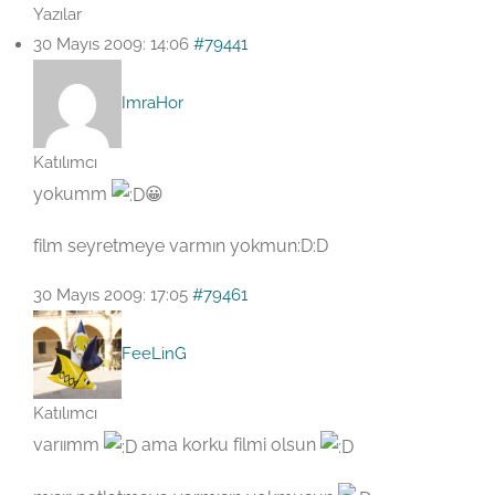
Yazılar
30 Mayıs 2009: 14:06
#79441
ImraHor
Katılımcı
yokumm
😀
film seyretmeye varmın yokmun:D:D
30 Mayıs 2009: 17:05
#79461
FeeLinG
Katılımcı
varıımm
ama korku filmi olsun