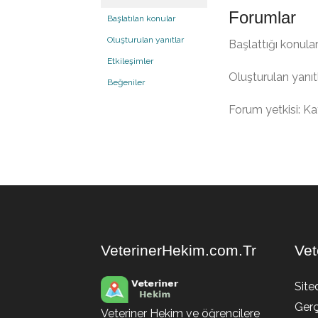
Forumlar
Başlatılan konular
Oluşturulan yanıtlar
Başlattığı konular
Etkileşimler
Oluşturulan yanıtl
Beğeniler
Forum yetkisi: Kat
VeterinerHekim.com.Tr
Vet
Site
Gerç
Veteriner Hekim ve öğrencilere