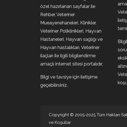
amaç
özel hazırlanan sayfalar ile
Vete
Rehber, Veteriner
ileti
Mueayenehaneleri, Klinikler,
temin
Veteriner Poliklinikleri, Hayvan
Hastaneleri, Hayvan sağlığı ve
Bilg
Hayvan hastalıkları, Veteriner
soru
ilaçları ile ilgili bilgilendirme
eksi
amaçlı internet sitesi portalıdır.
altı
Vete
Bilgi ve tavsiye için iletişime
koşul
geçebilirsiniz.
Copyright © 2005-2025 Tüm Hakları Sakl
ve Koşullar