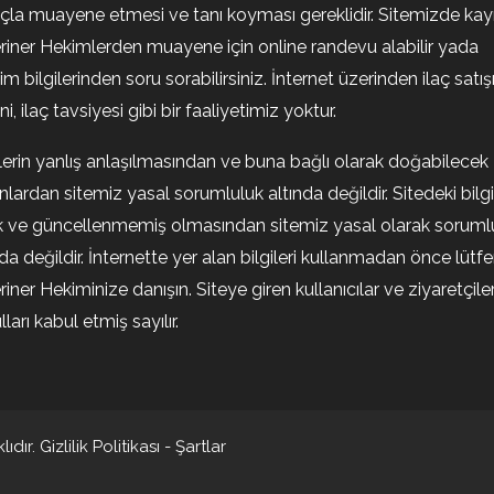
la muayene etmesi ve tanı koyması gereklidir. Sitemizde kayıt
riner Hekimlerden muayene için online randevu alabilir yada
şim bilgilerinden soru sorabilirsiniz. İnternet üzerinden ilaç satışı
i, ilaç tavsiyesi gibi bir faaliyetimiz yoktur.
ilerin yanlış anlaşılmasından ve buna bağlı olarak doğabilecek
nlardan sitemiz yasal sorumluluk altında değildir. Sitedeki bilgi
k ve güncellenmemiş olmasından sitemiz yasal olarak soruml
nda değildir. İnternette yer alan bilgileri kullanmadan önce lütf
riner Hekiminize danışın. Siteye giren kullanıcılar ve ziyaretçile
ları kabul etmiş sayılır.
ıdır.
Gizlilik Politikası
-
Şartlar