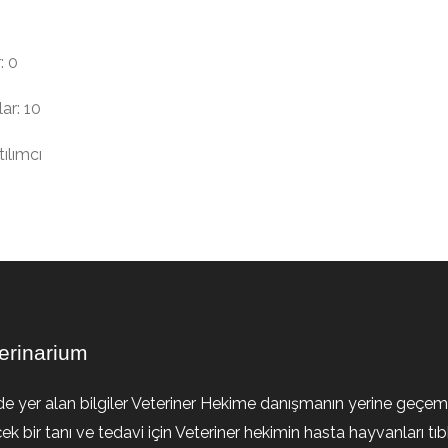
: 0
ar: 10
ılımcı
erinarium
de yer alan bilgiler Veteriner Hekime danışmanın yerine geçem
ek bir tanı ve tedavi için Veteriner hekimin hasta hayvanları tıb