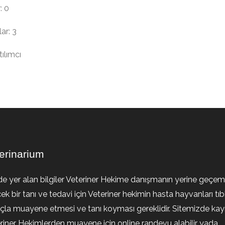
: 0
ar: 3
ılımcı
erinarium
de yer alan bilgiler Veteriner Hekime danışmanın yerine geçem
ek bir tanı ve tedavi için Veteriner hekimin hasta hayvanları tıb
la muayene etmesi ve tanı koyması gereklidir. Sitemizde kayıt
riner Hekimlerden muayene için online randevu alabilir yada