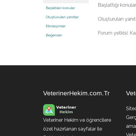
Başlattığı konular
Başlatılan konular
Oluşturulan yanıtlar
Oluşturulan yanıtl
Etkileşimler
Forum yetkisi: Kat
Beğeniler
VeterinerHekim.com.Tr
Vet
Site
Gerç
Veteriner Hekim ve öğrencilere
amaç
özel hazırlanan sayfalar ile
Vete