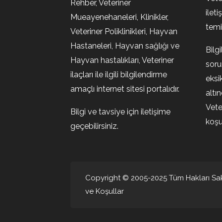
Rehber, Veteriner
ileti
Mueayenehaneleri, Klinikler,
temin
Veteriner Poliklinikleri, Hayvan
Hastaneleri, Hayvan sağlığı ve
Bilg
Hayvan hastalıkları, Veteriner
soru
ilaçları ile ilgili bilgilendirme
eksi
amaçlı internet sitesi portalıdır.
altı
Vete
Bilgi ve tavsiye için iletişime
koşul
geçebilirsiniz.
Copyright © 2005-2025 Tüm Hakları Sakl
ve Koşullar