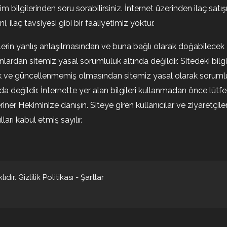
şim bilgilerinden soru sorabilirsiniz. İnternet üzerinden ilaç satışı
i, ilaç tavsiyesi gibi bir faaliyetimiz yoktur.
ilerin yanlış anlaşılmasından ve buna bağlı olarak doğabilecek
nlardan sitemiz yasal sorumluluk altında değildir. Sitedeki bilgi
k ve güncellenmemiş olmasından sitemiz yasal olarak soruml
nda değildir. İnternette yer alan bilgileri kullanmadan önce lütf
riner Hekiminize danışın. Siteye giren kullanıcılar ve ziyaretçile
ları kabul etmiş sayılır.
ıdır.
Gizlilik Politikası
-
Şartlar