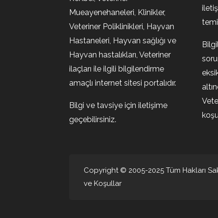
ileti
Mueayenehaneleri, Klinikler,
temin
Veteriner Poliklinikleri, Hayvan
Hastaneleri, Hayvan sağlığı ve
Bilg
Hayvan hastalıkları, Veteriner
soru
ilaçları ile ilgili bilgilendirme
eksi
amaçlı internet sitesi portalıdır.
altı
Vete
Bilgi ve tavsiye için iletişime
koşul
geçebilirsiniz.
Copyright © 2005-2025 Tüm Hakları Sakl
ve Koşullar