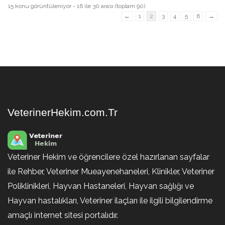
15 konu görüntüleniyor - 16 ile 30 arası (toplam 90)
←
1
2
3
4
5
6
→
VeterinerHekim.com.Tr
Veteriner Hekim ve öğrencilere özel hazırlanan sayfalar
ile Rehber, Veteriner Mueayenehaneleri, Klinikler, Veteriner
Poliklinikleri, Hayvan Hastaneleri, Hayvan sağlığı ve
Hayvan hastalıkları, Veteriner ilaçları ile ilgili bilgilendirme
amaçlı internet sitesi portalıdır.