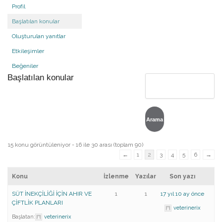
Profil
Başlatılan konular
Oluşturulan yanıtlar
Etkileşimler
Beğeniler
Başlatılan konular
15 konu görüntüleniyor - 16 ile 30 arası (toplam 90)
←
1
2
3
4
5
6
→
Konu
İzlenme
Yazılar
Son yazı
SÜT İNEKÇİLİĞİ İÇİN AHIR VE
1
1
17 yıl 10 ay önce
ÇİFTLİK PLANLARI
veterinerix
Başlatan:
veterinerix