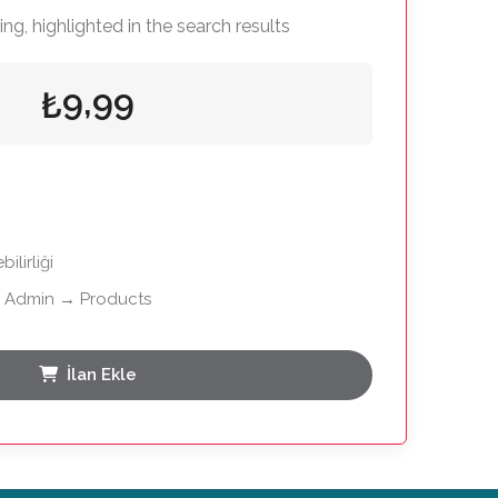
ing, highlighted in the search results
9,99
₺
bilirliği
P Admin → Products
İlan Ekle