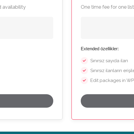
 availability
One time fee for one list
Extended özellikler:
Sınırsız sayıda ilan
Sınırsız ilanların erişile
Edit packages in W