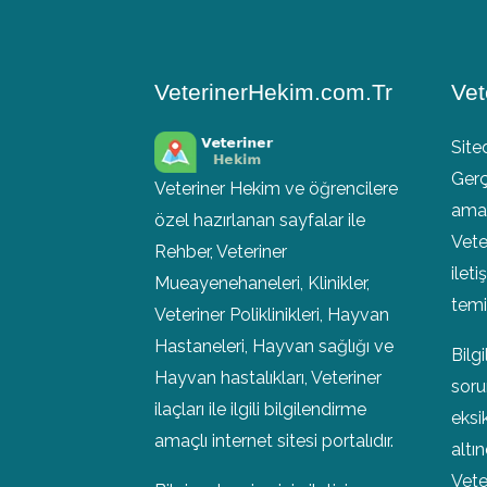
VeterinerHekim.com.Tr
Vet
Site
Gerç
Veteriner Hekim ve öğrencilere
amaç
özel hazırlanan sayfalar ile
Vete
Rehber, Veteriner
ileti
Mueayenehaneleri, Klinikler,
temin
Veteriner Poliklinikleri, Hayvan
Hastaneleri, Hayvan sağlığı ve
Bilg
Hayvan hastalıkları, Veteriner
soru
ilaçları ile ilgili bilgilendirme
eksi
amaçlı internet sitesi portalıdır.
altı
Vete