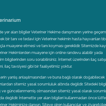
erinarium
de yer alan bilgiler Veteriner Hekime danışmanın yerine geçem
ek bir tanı ve tedavi için Veteriner hekimin hasta hayvanları tıb
la muayene etmesi ve tanı koyması gereklidir. Sitemizde kayıt
riner Hekimlerden muayene için online randevu alabilir yada
şim bilgilerinden soru sorabilirsiniz. İnternet üzerinden ilaç satışı
i, ilaç tavsiyesi gibi bir faaliyetimiz yoktur.
ilerin yanlış anlaşılmasından ve buna bağlı olarak doğabilecek
nlardan sitemiz yasal sorumluluk altında değildir. Sitedeki bilgi
k ve güncellenmemiş olmasından sitemiz yasal olarak soruml
nda değildir. İnternette yer alan bilgileri kullanmadan önce lütf
riner Hekiminize danışın. Siteye giren kullanıcılar ve ziyaretçile