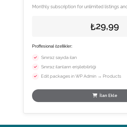
Monthly subscription for unlimited listings and
29,99
₺
Proffesional özellikler:
Sınırsız sayıda ilan
Sınırsız ilanların erişilebilirliği
Edit packages in WP Admin → Products
İlan Ekle