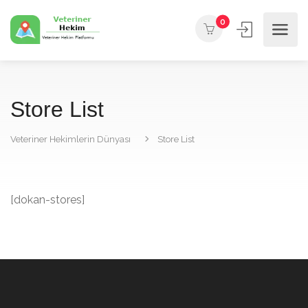
0
Store List
Veteriner Hekimlerin Dünyası
Store List
[dokan-stores]