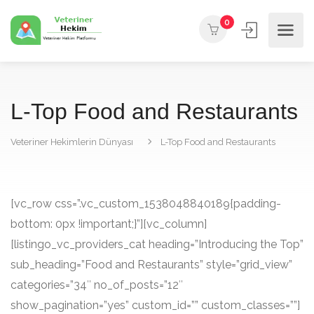
0
L-Top Food and Restaurants
Veteriner Hekimlerin Dünyası
L-Top Food and Restaurants
[vc_row css=”.vc_custom_1538048840189{padding-
bottom: 0px !important;}”][vc_column]
[listingo_vc_providers_cat heading=”Introducing the Top”
sub_heading=”Food and Restaurants” style=”grid_view”
categories=”34″ no_of_posts=”12″
show_pagination=”yes” custom_id=”” custom_classes=””]