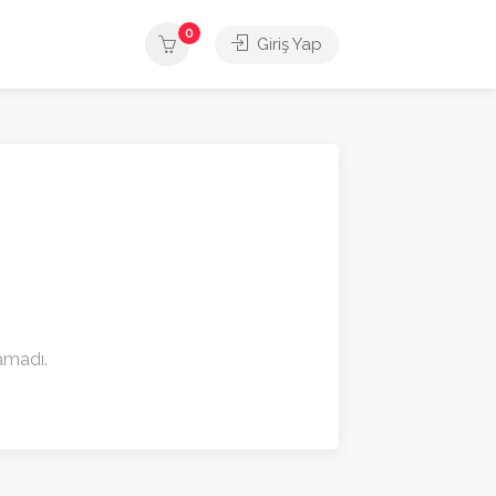
0
Giriş Yap
namadı.