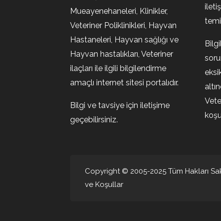
ileti
Mueayenehaneleri, Klinikler,
temin
Veteriner Poliklinikleri, Hayvan
Hastaneleri, Hayvan sağlığı ve
Bilg
Hayvan hastalıkları, Veteriner
soru
ilaçları ile ilgili bilgilendirme
eksi
amaçlı internet sitesi portalıdır.
altı
Vete
Bilgi ve tavsiye için iletişime
koşul
geçebilirsiniz.
Copyright © 2005-2025 Tüm Hakları Sakl
ve Koşullar