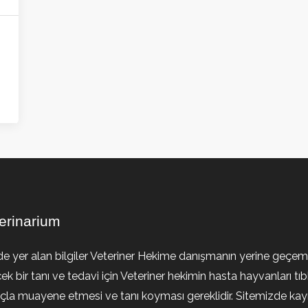
erinarium
de yer alan bilgiler Veteriner Hekime danışmanın yerine geçem
ek bir tanı ve tedavi için Veteriner hekimin hasta hayvanları tıb
la muayene etmesi ve tanı koyması gereklidir. Sitemizde kayıt