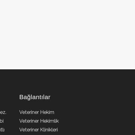
Bağlantılar
ez.
Veteriner Hekim
bi
Veteriner Hekimlik
lı
Veteriner Klinikleri