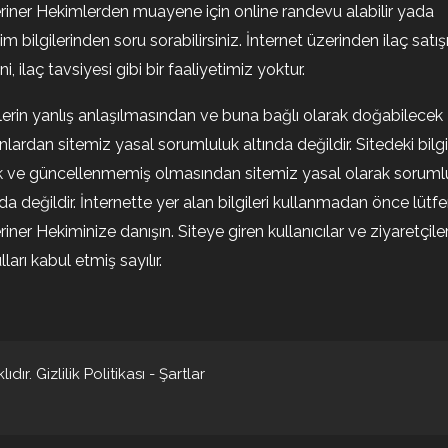
riner Hekimlerden muayene için online randevu alabilir yada
şim bilgilerinden soru sorabilirsiniz. İnternet üzerinden ilaç satışı
i, ilaç tavsiyesi gibi bir faaliyetimiz yoktur.
ilerin yanlış anlaşılmasından ve buna bağlı olarak doğabilecek
nlardan sitemiz yasal sorumluluk altında değildir. Sitedeki bilgi
k ve güncellenmemiş olmasından sitemiz yasal olarak soruml
nda değildir. İnternette yer alan bilgileri kullanmadan önce lütf
riner Hekiminize danışın. Siteye giren kullanıcılar ve ziyaretçile
ları kabul etmiş sayılır.
ıdır.
Gizlilik Politikası
-
Şartlar