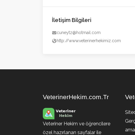
İletişim Bilgileri
cuneytz@hotmail.com
http://www.veterinerhekimiz.com
VeterinerHekim.com.Tr
Vet
Site
Gerç
Veteriner Hekim ve öğrencilere
amaç
özel hazırlanan sayfalar ile