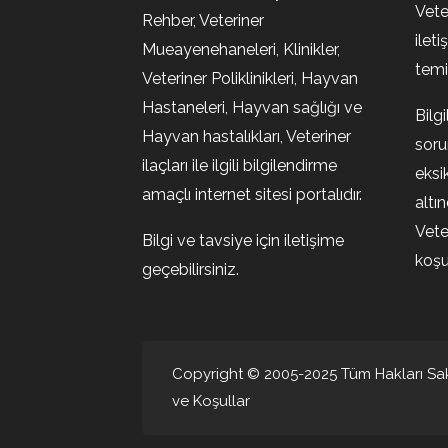
Vete
Rehber, Veteriner
ileti
Mueayenehaneleri, Klinikler,
temin
Veteriner Poliklinikleri, Hayvan
Hastaneleri, Hayvan sağlığı ve
Bilg
Hayvan hastalıkları, Veteriner
soru
ilaçları ile ilgili bilgilendirme
eksi
amaçlı internet sitesi portalıdır.
altı
Vete
Bilgi ve tavsiye için iletişime
koşul
geçebilirsiniz.
Copyright © 2005-2025 Tüm Hakları Sakl
ve Koşullar