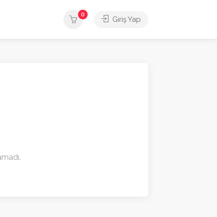
0
Giriş Yap
namadı.