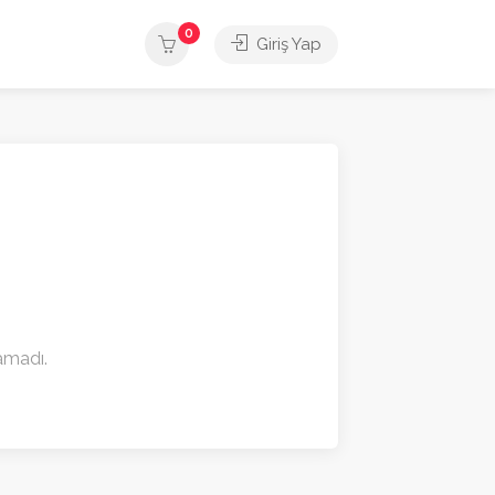
0
Giriş Yap
namadı.