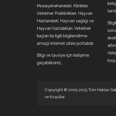
ileti
Mueayenehaneleri, Klinikler,
temin
Veteriner Poliklinikleri, Hayvan
Hastaneleri, Hayvan sağlığı ve
Bilg
Hayvan hastalıkları, Veteriner
soru
ilaçları ile ilgili bilgilendirme
eksi
amaçlı internet sitesi portalıdır.
altı
Vete
Bilgi ve tavsiye için iletişime
koşul
geçebilirsiniz.
Copyright © 2005-2025 Tüm Hakları Sakl
ve Koşullar