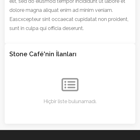
elit, sed do eiusmod tempor incididunt ut labore et
dolore magna aliquat enim ad minim veniam.
Eascxcepteur sint occaecat cupidatat non proident,
sunt in culpa qui officia deserunt.
Stone Café'nin İlanları
Hiçbir liste bulunamadı.