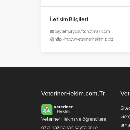
İletişim Bilgileri
baytemuryusuf@hotmail.com
http://www.veterinerhekimiz.biz
VeterinerHekim.com.Tr
Vet
Site
Gerç
Veteriner Hekim ve öğrencilere
amaç
özel hazırlanan sayfalar ile