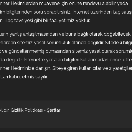
riner Hekimlerden muayene için online randevu alabilir yada
şim bilgilerinden soru sorabilirsiniz. İnternet üzerinden ilaç satışı
i, ilaç tavsiyesi gibi bir faaliyetimiz yoktur.
ilerin yanlış anlaşılmasından ve buna bağlı olarak doğabilecek
nlardan sitemiz yasal sorumluluk altında değildir. Sitedeki bilgi
k ve güncellenmemiş olmasından sitemiz yasal olarak soruml
nda değildir. İnternette yer alan bilgileri kullanmadan önce lütf
riner Hekiminize danışın. Siteye giren kullanıcılar ve ziyaretçile
ları kabul etmiş sayılır.
ıdır.
Gizlilik Politikası
-
Şartlar