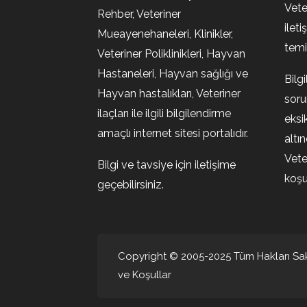
Vete
Rehber, Veteriner
ileti
Mueayenehaneleri, Klinikler,
temin
Veteriner Poliklinikleri, Hayvan
Hastaneleri, Hayvan sağlığı ve
Bilg
Hayvan hastalıkları, Veteriner
soru
ilaçları ile ilgili bilgilendirme
eksi
amaçlı internet sitesi portalıdır.
altı
Vete
Bilgi ve tavsiye için iletişime
koşul
geçebilirsiniz.
Copyright © 2005-2025 Tüm Hakları Sakl
ve Koşullar