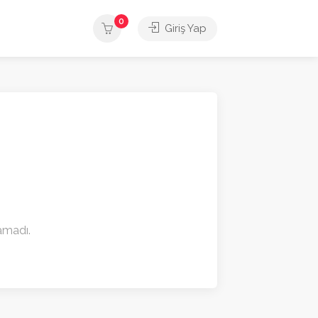
0
Giriş Yap
namadı.