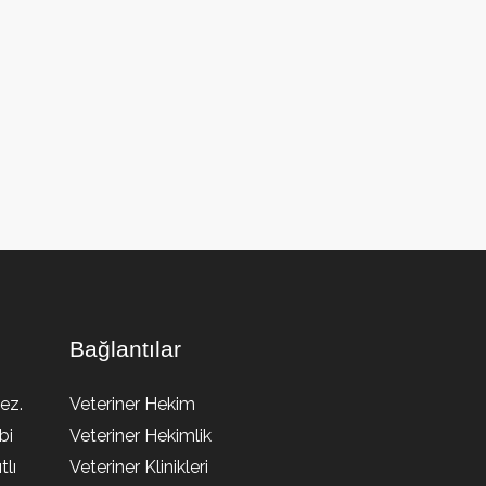
Bağlantılar
ez.
Veteriner Hekim
bi
Veteriner Hekimlik
lı
Veteriner Klinikleri