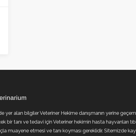
erinarium
de yer alan bilgiler Veteriner Hekime danışmanın yerine geçem
ek bir tanı ve tedavi için Veteriner hekimin hasta hayvanları tıb
la muayene etmesi ve tanı koyması gereklidir. Sitemizde kayıt