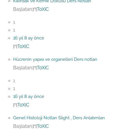
Kıkırdak ve Kemik Dokusu Ders Notları
Başlatan:
ToXiC
1
1
16 yıl 8 ay önce
ToXiC
Hücrenin yapısı ve organelleri Ders notları
Başlatan:
ToXiC
1
1
16 yıl 8 ay önce
ToXiC
Genel Histoloji Notları Slight , Ders Anlatımları
Başlatan:
ToXiC