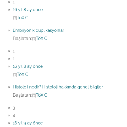
1
16 yıl 8 ay önce
ToXiC
Embriyonik duplikasyonlar
Başlatan:
ToXiC
1
1
16 yıl 8 ay önce
ToXiC
Histoloji nedir? Histoloji hakkında genel bilgiler
Başlatan:
ToXiC
3
4
16 yıl 9 ay önce