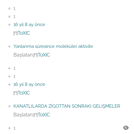
1
1
16 yıl 8 ay önce
ToXiC
Yarılanma süresince moleküler aktivite
Başlatan:
ToXiC
1
1
16 yıl 8 ay önce
ToXiC
KANATLILARDA ZİGOTTAN SONRAKİ GELİŞMELER
Başlatan:
ToXiC
1