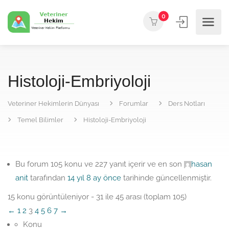
0
Histoloji-Embriyoloji
Veteriner Hekimlerin Dünyası
Forumlar
Ders Notları
Temel Bilimler
Histoloji-Embriyoloji
Bu forum 105 konu ve 227 yanıt içerir ve en son
hasan
anit
tarafından
14 yıl 8 ay önce
tarihinde güncellenmiştir.
15 konu görüntüleniyor - 31 ile 45 arası (toplam 105)
←
1
2
3
4
5
6
7
→
Konu