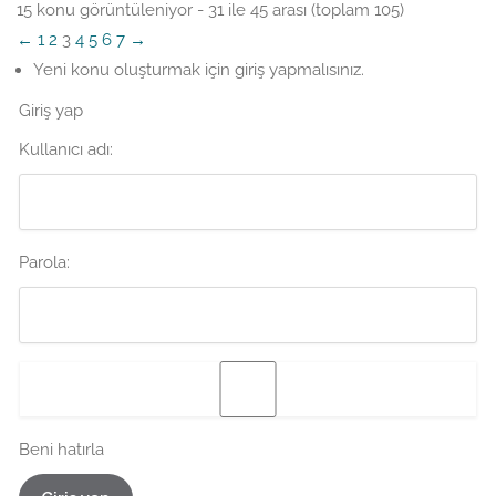
15 konu görüntüleniyor - 31 ile 45 arası (toplam 105)
←
1
2
3
4
5
6
7
→
Yeni konu oluşturmak için giriş yapmalısınız.
Giriş yap
Kullanıcı adı:
Parola:
Beni hatırla