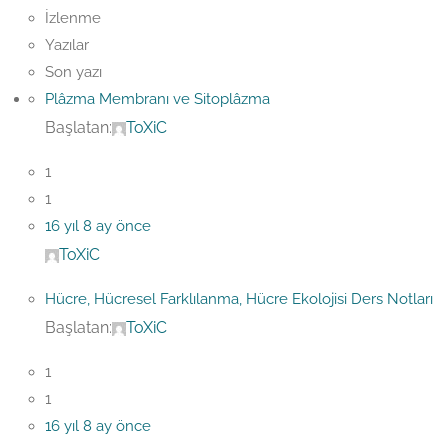
İzlenme
Yazılar
Son yazı
Plâzma Membranı ve Sitoplâzma
Başlatan:
ToXiC
1
1
16 yıl 8 ay önce
ToXiC
Hücre, Hücresel Farklılanma, Hücre Ekolojisi Ders Notları
Başlatan:
ToXiC
1
1
16 yıl 8 ay önce