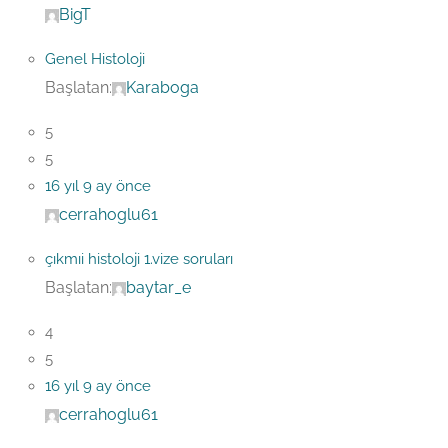
BigT
Genel Histoloji
Başlatan:
Karaboga
5
5
16 yıl 9 ay önce
cerrahoglu61
çıkmıi histoloji 1.vize soruları
Başlatan:
baytar_e
4
5
16 yıl 9 ay önce
cerrahoglu61