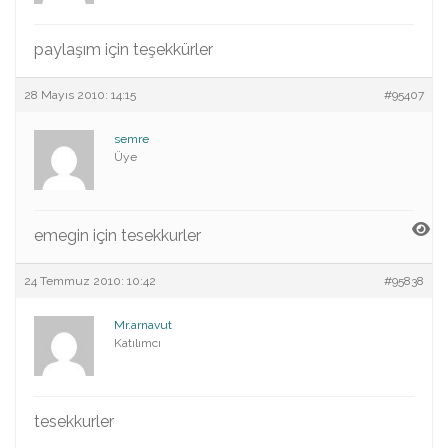
paylaşım için teşekkürler
28 Mayıs 2010: 14:15
#95407
semre
Üye
emegin için tesekkurler
24 Temmuz 2010: 10:42
#95838
Mr.arnavut
Katılımcı
tesekkurler