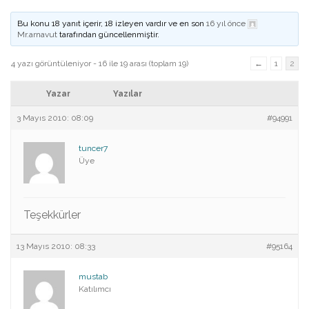
Bu konu 18 yanıt içerir, 18 izleyen vardır ve en son
16 yıl önce
Mr.arnavut
tarafından güncellenmiştir.
4 yazı görüntüleniyor - 16 ile 19 arası (toplam 19)
←
1
2
Yazar
Yazılar
3 Mayıs 2010: 08:09
#94991
tuncer7
Üye
Teşekkürler
13 Mayıs 2010: 08:33
#95164
mustab
Katılımcı