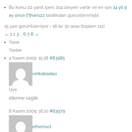
Bu konu 111 yanıt içerir, 104 izleyen vardır ve en son
14 yıl 9
ay önce
hans22
tarafından güncellenmiştir.
15 yazı görüntüleniyor - 16 ile 30 arası (toplam 112)
←
1
2
3
…
6
7
8
→
Yazar
Yazılar
4 Kasım 2009: 15:38
#83585
vetkabadayi
Üye
ellerıne saglık
8 Kasım 2009: 16:10
#83979
ethemxd