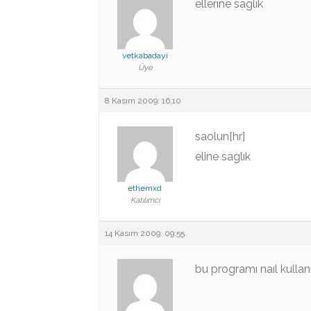
ellerıne saglık
vetkabadayi
Üye
8 Kasım 2009: 16:10
saolun[hr]
eline saglık
ethemxd
Katılımcı
14 Kasım 2009: 09:55
bu programı naıl kullan