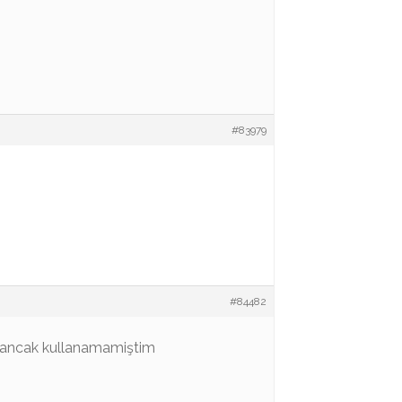
#83979
#84482
im ancak kullanamamiştim