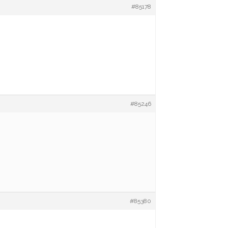
#85178
#85246
#85380