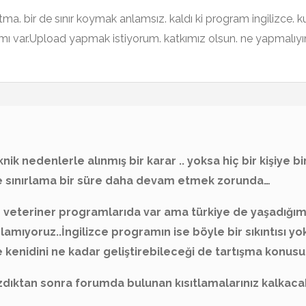
a. bir de sınır koymak anlamsız. kaldı ki program ingilizce. 
amı var.Upload yapmak istiyorum. katkımız olsun. ne yapmalıyım
nik nedenlerle alınmış bir karar .. yoksa hiç bir kişiye bi
e sınırlama bir süre daha devam etmek zorunda…
 veteriner programlarıda var ama türkiye de yaşadığımı
nlamıyoruz..İngilizce programın ise böyle bir sıkıntısı yok
 kenidini ne kadar geliştirebileceği de tartışma konusu.
ıktan sonra forumda bulunan kısıtlamalarınız kalkacaktı