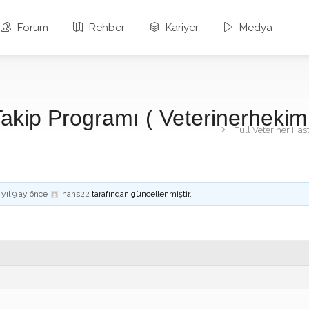
Forum
Rehber
Kariyer
Medya
Takip Programı ( Veterinerhekimi
Full Veteriner Has
 yıl 9 ay önce
hans22
tarafından güncellenmiştir.