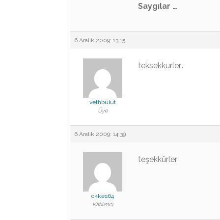
Saygılar …
6 Aralık 2009: 13:15
teksekkurler..
vethbulut
Üye
6 Aralık 2009: 14:39
teşekkürler
okkes64
Katılımcı