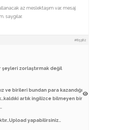
kullanacak az meslektaşım var. mesaj
. saygılar.
#85382
r şeyleri zorlaştırmak değil
z ve birileri bundan para kazandığı
..kaldıki artık ingilizce bilmeyen bir
.
r..Upload yapabilirsiniz..