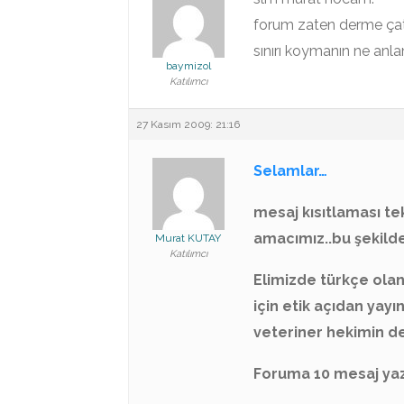
forum zaten derme çatm
sınırı koymanın ne anl
baymizol
Katılımcı
27 Kasım 2009: 21:16
Selamlar…
mesaj kısıtlaması tek
amacımız..bu şekild
Murat KUTAY
Katılımcı
Elimizde türkçe olan
için etik açıdan yayı
veteriner hekimin de
Foruma 10 mesaj yazd