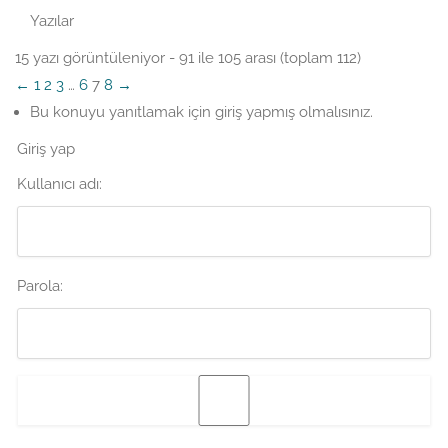
Yazılar
15 yazı görüntüleniyor - 91 ile 105 arası (toplam 112)
←
1
2
3
…
6
7
8
→
Bu konuyu yanıtlamak için giriş yapmış olmalısınız.
Giriş yap
Kullanıcı adı:
Parola: