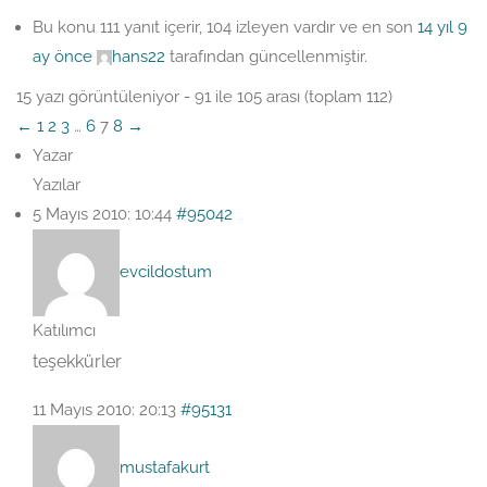
Bu konu 111 yanıt içerir, 104 izleyen vardır ve en son
14 yıl 9
ay önce
hans22
tarafından güncellenmiştir.
15 yazı görüntüleniyor - 91 ile 105 arası (toplam 112)
←
1
2
3
…
6
7
8
→
Yazar
Yazılar
5 Mayıs 2010: 10:44
#95042
evcildostum
Katılımcı
teşekkürler
11 Mayıs 2010: 20:13
#95131
mustafakurt