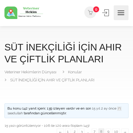
0
SÜT İNEKÇİLİĞİ İÇİN AHIR
VE ÇİFTLİK PLANLARI
Veteriner Hekimlerin Dünyası
Konular
SÜT İNEKÇİLİĞİ İÇİN AHIR VE ÇİFTLİK PLANLARI
Bu konu 142 yanıt içerir, 139 izleyen vardır ve en son
15 yıl 2 ay önce
saadullah
tarafından güncellenmiştir.
15 yazı görüntüleniyor - 106 ile 120 arası (toplam 143)
←
1
2
3
…
7
8
9
10
→