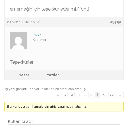
ememeğin için teşekkür ederim[/font]
28 Nisan 2010: 16:07
#94891
mysk
Katılımcı
Teşekkürler
Yazar
Yazılar
15 yazı görüntüleniyor - 106 ile 120 arası (toplam 143)
←
1
2
3
…
7
8
9
10
→
Bu konuyu yanıtlamak için giriş yapmış olmalısınız.
Kullanıcı adı: