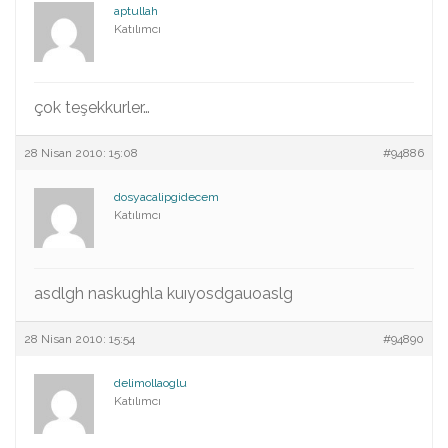
aptullah
Katılımcı
çok teşekkurler…
28 Nisan 2010: 15:08
#94886
dosyacalipgidecem
Katılımcı
asdlgh naskughla kuıyosdgauoaslg
28 Nisan 2010: 15:54
#94890
delimollaoglu
Katılımcı