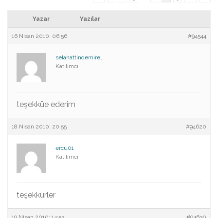
Yazar
Yazılar
16 Nisan 2010: 06:56
#94544
selahattindemirel
Katılımcı
teşekküe ederim
18 Nisan 2010: 20:55
#94620
ercu01
Katılımcı
teşekkürler
19 Nisan 2010: 14:53
#94630