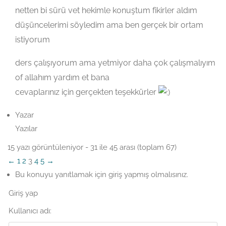
netten bi sürü vet hekimle konuştum fikirler aldım
düşüncelerimi söyledim ama ben gerçek bir ortam
istiyorum
ders çalışıyorum ama yetmiyor daha çok çalışmalıyım
of allahım yardım et bana
cevaplarınız için gerçekten teşekkürler
Yazar
Yazılar
15 yazı görüntüleniyor - 31 ile 45 arası (toplam 67)
←
1
2
3
4
5
→
Bu konuyu yanıtlamak için giriş yapmış olmalısınız.
Giriş yap
Kullanıcı adı: