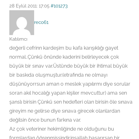
28 Eylül 2011: 17:05
#101273
reco61
Katılımcı
değerli cefrinn kardeşim bu kafa karışıklığı gayet
normal..Çünkü önünde kaderini belirleyecek çok
büyük bir sınav var.Üstünde büyük bir ihtimal büyük
bir baskıda oluşmuştur.(etrafında ne olmayı
düşünüyorrsun aman o meslek yapılırmı diye sorular
soran akıl hocalığı yapan kişiler mevcuttur) ama sen
şanslı birisin Çünkü sen hedefleri olan birisin öle sınava
gireyim ne gelirse diye sınava girecek olanlardan
değilsin önce bunun farkına var.
Az çok veteriner hekimliğinde ne olduğunu bu
formlardan öğrenmişsindir.inşallah başarırsan bir