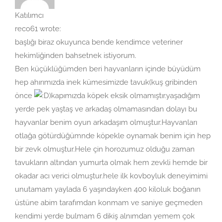
Katılımcı
reco61 wrote:
başlığı biraz okuyunca bende kendimce veteriner
hekimliğinden bahsetnek istiyorum.
Ben küçüklüğümden beri hayvanların içinde büyüdüm
hep ahırımızda inek kümesimizde tavuk(kuş gribinden
önce
)kapımızda köpek eksik olmamıştır.yaşadığım
yerde pek yaştaş ve arkadaş olmamasından dolayı bu
hayvanlar benim oyun arkadaşım olmuştur.Hayvanları
otlağa götürdüğümnde köpekle oynamak benim için hep
bir zevk olmuştur.Hele çin horozumuz olduğu zaman
tavukların altından yumurta olmak hem zevkli hemde bir
okadar acı verici olmuştur.hele ilk kovboyluk deneyimimi
unutamam yaylada 6 yaşındayken 400 kiloluk boğanın
üstüne abim tarafımdan konmam ve saniye geçmeden
kendimi yerde bulmam 6 dikiş alnımdan yemem çok