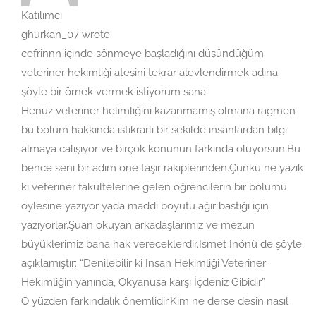
Katılımcı
ghurkan_07 wrote:
cefrinnn içinde sönmeye başladığını düşündüğüm
veteriner hekimliği ateşini tekrar alevlendirmek adına
şöyle bir örnek vermek istiyorum sana:
Henüz veteriner helimliğini kazanmamış olmana ragmen
bu bölüm hakkında istikrarlı bir sekilde insanlardan bilgi
almaya calışıyor ve birçok konunun farkında oluyorsun.Bu
bence seni bir adım öne taşır rakiplerinden.Çünkü ne yazık
ki veteriner fakültelerine gelen öğrencilerin bir bölümü
öylesine yazıyor yada maddi boyutu ağır bastığı için
yazıyorlar.Şuan okuyan arkadaşlarımız ve mezun
büyüklerimiz bana hak vereceklerdir.İsmet İnönü de şöyle
açıklamıştır: “Denilebilir ki İnsan Hekimliği Veteriner
Hekimliğin yanında, Okyanusa karşı İçdeniz Gibidir”
O yüzden farkındalık önemlidir.Kim ne derse desin nasıl