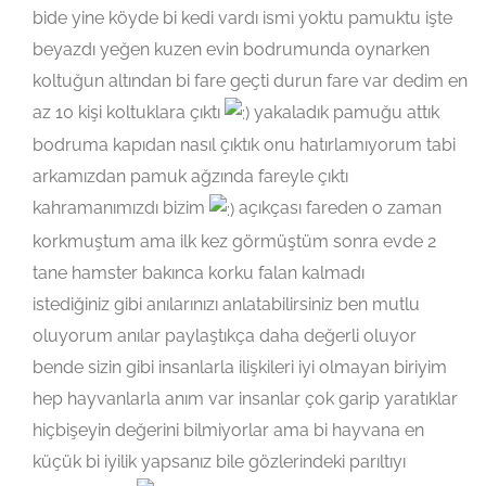
bide yine köyde bi kedi vardı ismi yoktu pamuktu işte
beyazdı yeğen kuzen evin bodrumunda oynarken
koltuğun altından bi fare geçti durun fare var dedim en
az 10 kişi koltuklara çıktı
yakaladık pamuğu attık
bodruma kapıdan nasıl çıktık onu hatırlamıyorum tabi
arkamızdan pamuk ağzında fareyle çıktı
kahramanımızdı bizim
açıkçası fareden o zaman
korkmuştum ama ilk kez görmüştüm sonra evde 2
tane hamster bakınca korku falan kalmadı
istediğiniz gibi anılarınızı anlatabilirsiniz ben mutlu
oluyorum anılar paylaştıkça daha değerli oluyor
bende sizin gibi insanlarla ilişkileri iyi olmayan biriyim
hep hayvanlarla anım var insanlar çok garip yaratıklar
hiçbişeyin değerini bilmiyorlar ama bi hayvana en
küçük bi iyilik yapsanız bile gözlerindeki parıltıyı