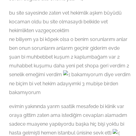
bu site sayesinde zaten vet hekimlik aşkım büyüdü
kocaman oldu bu site olmasaydı belkide vet
hekimlikten vazgeçecektim
ne biliyem ya bi köpek olsa o benim sorunlarımı anlar
ben onun sorunlarını anlarım geçinir giderim evde
şuan bi muhbebbet kuşum 2 kaplumbağam var 2
muhabbet kuşumu daha yeni pet shopa geri verdim 2
senelik emeğimi verdim
bakamıyorum diye verdim
ne biçim bi vet hekim adayıyımki 3 mubişe birden
bakamıyorum
evimin yakınında yarım saatlik mesafede bi klinik var
oraya gittim zaten ama istediğim cevapları alamadım
sadece muayene yapılıyordu başka hiç bişi yoktu bi
hasta gelmişti hemen istanbul ünisine sevk etti