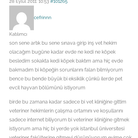
28 Eylül 2011: 10:53
#101265
cefrinnn
Katılımcı
son sene artık bu sene sınava girip inş vet hekim
olacağım bugüne kadar evde ne kedi ne köpek
besledim sokakta kedi köpek baktım ama hiç evde
bakmadım bi köpeğin sorunlarını falan bilmiyorum
bence bu bende büyük bi eksiklik çünkü ilerde pet
evcil hayvan bölümünü istiyorum
birde bu zamana kadar sadece bi vet kliniğine gittim
veteriner hekimlerin çalışma ortamını ve koşullarını
sadece internet biliyorum bi veteriner kliniğine gitmek
istiyorum ama hiç bi yerde yok istanbul üniversitesi
veteriner fakültesine gitmeyi düşünüyorum evime çok