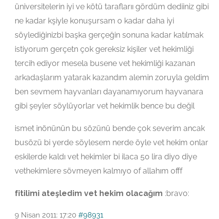
üniversitelerin iyi ve kötü taraflarıı gördüm dediiniz gibi
ne kadar kşiyle konuşursam o kadar daha iyi
söylediğinizbi başka gerçeğin sonuna kadar katılmak
istiyorum gerçetn çok gereksiz kişiler vet hekimliği
tercih ediyor mesela busene vet hekimliği kazanan
arkadaşlarım yatarak kazandım alemin zoruyla geldim
ben sevmem hayvanları dayanamıyorum hayvanara
gibi şeyler söylüyorlar vet hekimlik bence bu değil
ismet inönünün bu sözünü bende çok severim ancak
busözü bi yerde söylesem nerde öyle vet hekim onlar
eskilerde kaldı vet hekimler bi ilaca 50 lira diyo diye
vethekimlere sövmeyen kalmıyo of allahım offf
fitilimi ateşledim vet hekim olacağım
:bravo:
9 Nisan 2011: 17:20
#98931