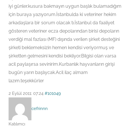
iyi günler.kusura bakmayın uygun başlık bulamadığım
için buraya yazıyorum.İstanbulda ki veteriner hekim
arkadaşlara bir sorum olacak tı.İstanbul da faaliyet
gösteren veteriner ecza depolarından birisi depoların
verdiği mal fazlası (MF) dışında verilen şirket desteğini
şirketi beklemeksizin hemen kendisi veriyormuş ve
şirketten gelmesini kendisi bekliyor.Bilgisi olan varsa
acil paylaşırsa sevinirim.Kurbanlık hayvanların girişi
bugün yarın başlıycak.Acil ilaç almam
lazım.teşekkürler
2 Eylül 2011: 07:24
#101049
cefrinnn
Katılımcı