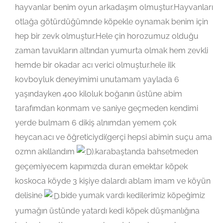
hayvanlar benim oyun arkadaşım olmuştur.Hayvanları
otlağa götürdüğümnde köpekle oynamak benim için
hep bir zevk olmuştur.Hele çin horozumuz olduğu
zaman tavukların altından yumurta olmak hem zevkli
hemde bir okadar acı verici olmuştur.hele ilk
kovboyluk deneyimimi unutamam yaylada 6
yaşındayken 400 kiloluk boğanın üstüne abim
tarafımdan konmam ve saniye geçmeden kendimi
yerde bulmam 6 dikiş alnımdan yemem çok
heycan.acı ve öğreticiydi(gerçi hepsi abimin suçu ama
ozmn akıllandım
).karabaştanda bahsetmeden
geçemiyecem kapımızda duran emektar köpek
koskoca köyde 3 kişiye dalardı ablam imam ve köyün
delisine
.bide yumak vardı kedilerimiz köpeğimiz
yumağın üstünde yatardı kedi köpek düşmanlığına