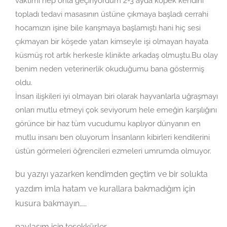
vaktimi hep onla geçiriyordum 2-3 ayda köpek kendini
topladı tedavi masasının üstüne çıkmaya başladı cerrahi
hocamızın işine bile karışmaya başlamıştı hani hiç sesi
çıkmayan bir köşede yatan kimseyle işi olmayan hayata
küsmüş rot artık herkesle klinikte arkadaş olmuştu.Bu olay
benim neden veterinerlik okuduğumu bana göstermiş
oldu.
İnsan ilişkileri iyi olmayan biri olarak hayvanlarla uğraşmayı
onları mutlu etmeyi çok seviyorum hele emeğin karşılığını
görünce bir haz tüm vucudumu kaplıyor dünyanın en
mutlu insanı ben oluyorum İnsanların kibirleri kendilerini
üstün görmeleri öğrencileri ezmeleri umrumda olmuyor.
bu yazıyı yazarken kendimden geçtim ve bir solukta
yazdım imla hatam ve kurallara bakmadığım için
kusura bakmayın……
paylaşım için teşekkürler