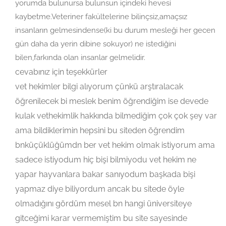
yorumda bulunursa bulunsun içindeki hevesi
kaybetme.Veteriner fakültelerine bilinçsiz,amaçsız
insanların gelmesindense(ki bu durum mesleği her gecen
gün daha da yerin dibine sokuyor) ne istediğini
bilen,farkında olan insanlar gelmelidir.
cevabınız için teşekkürler
vet hekimler bilgi alıyorum çünkü arştıralacak
öğrenilecek bi meslek benim öğrendiğim ise devede
kulak vethekimlik hakkında bilmediğim çok çok şey var
ama bildiklerimin hepsini bu siteden öğrendim
bnküçüklüğümdn ber vet hekim olmak istiyorum ama
sadece istiyodum hiç bişi bilmiyodu vet hekim ne
yapar hayvanlara bakar sanıyodum başkada bişi
yapmaz diye biliyordum ancak bu sitede öyle
olmadığını gördüm mesel bn hangi üniversiteye
gitceğimi karar vermemiştim bu site sayesinde