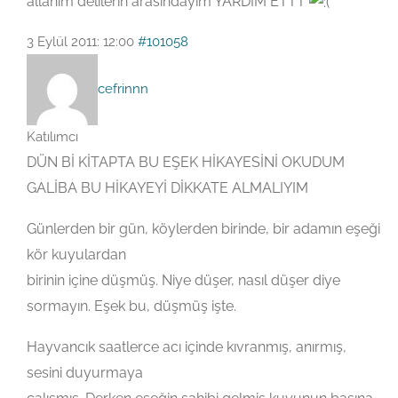
allahım delilerin arasındayım YARDIM ETTT
3 Eylül 2011: 12:00
#101058
cefrinnn
Katılımcı
DÜN Bİ KİTAPTA BU EŞEK HİKAYESİNİ OKUDUM
GALİBA BU HİKAYEYİ DİKKATE ALMALIYIM
Günlerden bir gün, köylerden birinde, bir adamın eşeği
kör kuyulardan
birinin içine düşmüş. Niye düşer, nasıl düşer diye
sormayın. Eşek bu, düşmüş işte.
Hayvancık saatlerce acı içinde kıvranmış, anırmış,
sesini duyurmaya