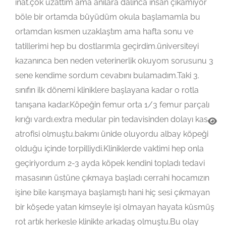
inat.çok uzattım ama anılara dalınca insan çıkamıyor
böle bir ortamda büyüdüm okula başlamamla bu
ortamdan kısmen uzaklaştım ama hafta sonu ve
tatillerimi hep bu dostlarımla geçirdim.üniversiteyi
kazanınca ben neden veterinerlik okuyom sorusunu 3
sene kendime sordum cevabını bulamadım.Taki 3.
sınıfın ilk dönemi kliniklere başlayana kadar o rotla
tanışana kadar.Köpeğin femur orta 1/3 femur parçalı
kırığı vardı.extra medular pin tedavisinden dolayı kas
atrofisi olmuştu.bakımı ünide oluyordu albay köpeği
olduğu içinde torpilliydi.Kliniklerde vaktimi hep onla
geçiriyordum 2-3 ayda köpek kendini topladı tedavi
masasının üstüne çıkmaya başladı cerrahi hocamızın
işine bile karışmaya başlamıştı hani hiç sesi çıkmayan
bir köşede yatan kimseyle işi olmayan hayata küsmüş
rot artık herkesle klinikte arkadaş olmuştu.Bu olay