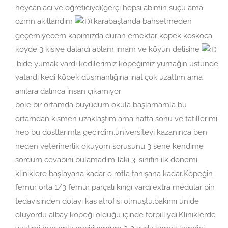
heycan.acı ve öğreticiydi(gerçi hepsi abimin suçu ama
ozmn akıllandım
).karabaştanda bahsetmeden
geçemiyecem kapımızda duran emektar köpek koskoca
köyde 3 kişiye dalardı ablam imam ve köyün delisine
.bide yumak vardı kedilerimiz köpeğimiz yumağın üstünde
yatardı kedi köpek düşmanlığına inat.çok uzattım ama
anılara dalınca insan çıkamıyor
böle bir ortamda büyüdüm okula başlamamla bu
ortamdan kısmen uzaklaştım ama hafta sonu ve tatillerimi
hep bu dostlarımla geçirdim.üniversiteyi kazanınca ben
neden veterinerlik okuyom sorusunu 3 sene kendime
sordum cevabını bulamadım.Taki 3. sınıfın ilk dönemi
kliniklere başlayana kadar o rotla tanışana kadar.Köpeğin
femur orta 1/3 femur parçalı kırığı vardı.extra medular pin
tedavisinden dolayı kas atrofisi olmuştu.bakımı ünide
oluyordu albay köpeği olduğu içinde torpilliydi.Kliniklerde