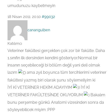
umudunuzu kaybetmeyin
18 Nisan 2011: 20:10
#99032
canangulben
Katılımcı
Veteriner fakültesi gerçekten çok zor bir fakülte. Daha
1.sınıfın ilk dersinden kendini gösteriyor.Normal bir
insanın seçebileceği bi bölüm değil yani deli olmak
lazım
ama 2yıl boyunca tüm tercihlerimi veteriner
fakültesi yazmış biri olarak şunu söylemeliyim ki
İYİ Kİ VETERİNER HEKİM ADAYIYIM
) İYİ Kİ
VETERİNER FAKÜLTESİNDE OKUYORUM
Bakalım
bunu perşembe günkü Anatomi vizesinden sonra da
söyleyebilicek miyim :PPP