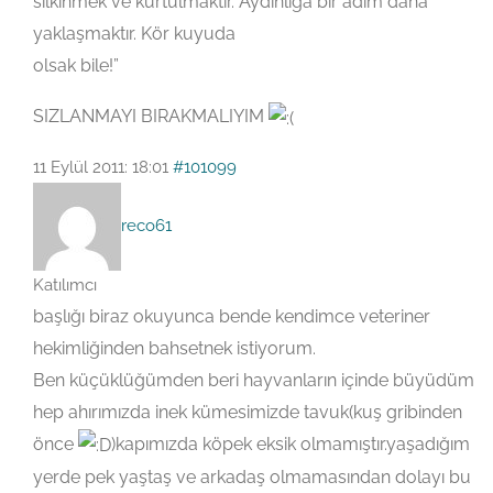
silkinmek ve kurtulmaktır. Aydınlığa bir adım daha
yaklaşmaktır. Kör kuyuda
olsak bile!”
SIZLANMAYI BIRAKMALIYIM
11 Eylül 2011: 18:01
#101099
reco61
Katılımcı
başlığı biraz okuyunca bende kendimce veteriner
hekimliğinden bahsetnek istiyorum.
Ben küçüklüğümden beri hayvanların içinde büyüdüm
hep ahırımızda inek kümesimizde tavuk(kuş gribinden
önce
)kapımızda köpek eksik olmamıştır.yaşadığım
yerde pek yaştaş ve arkadaş olmamasından dolayı bu