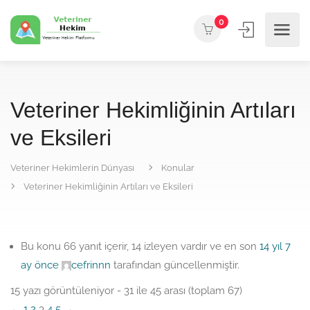
0
Veteriner Hekimliğinin Artıları
ve Eksileri
Veteriner Hekimlerin Dünyası
Konular
Veteriner Hekimliğinin Artıları ve Eksileri
Bu konu 66 yanıt içerir, 14 izleyen vardır ve en son
14 yıl 7
ay önce
cefrinnn
tarafından güncellenmiştir.
15 yazı görüntüleniyor - 31 ile 45 arası (toplam 67)
←
1
2
3
4
5
→