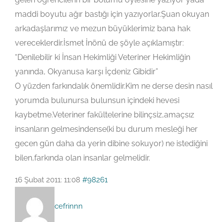
maddi boyutu ağır bastığı için yazıyorlar.Şuan okuyan
arkadaşlarımız ve mezun büyüklerimiz bana hak
vereceklerdir.İsmet İnönü de şöyle açıklamıştır:
“Denilebilir ki İnsan Hekimliği Veteriner Hekimliğin
yanında, Okyanusa karşı İçdeniz Gibidir”
O yüzden farkındalık önemlidir.Kim ne derse desin nasıl
yorumda bulunursa bulunsun içindeki hevesi
kaybetme.Veteriner fakültelerine bilinçsiz,amaçsız
insanların gelmesindense(ki bu durum mesleği her
gecen gün daha da yerin dibine sokuyor) ne istediğini
bilen,farkında olan insanlar gelmelidir.
16 Şubat 2011: 11:08
#98261
cefrinnn