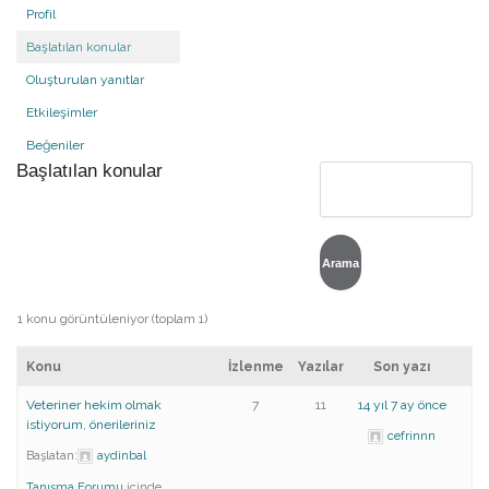
Profil
Başlatılan konular
Oluşturulan yanıtlar
Etkileşimler
Beğeniler
Başlatılan konular
1 konu görüntüleniyor (toplam 1)
Konu
İzlenme
Yazılar
Son yazı
Veteriner hekim olmak
7
11
14 yıl 7 ay önce
istiyorum, önerileriniz
cefrinnn
Başlatan:
aydinbal
Tanışma Forumu
içinde