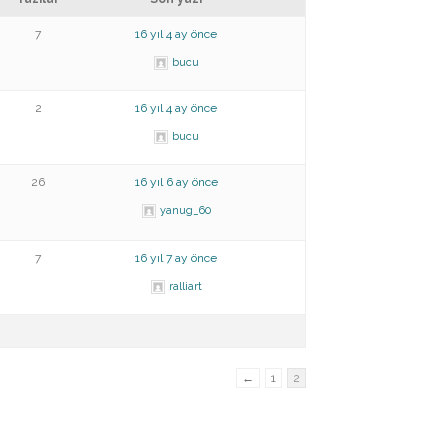
7
16 yıl 4 ay önce
bucu
2
16 yıl 4 ay önce
bucu
26
16 yıl 6 ay önce
yanug_60
7
16 yıl 7 ay önce
ralliart
←
1
2