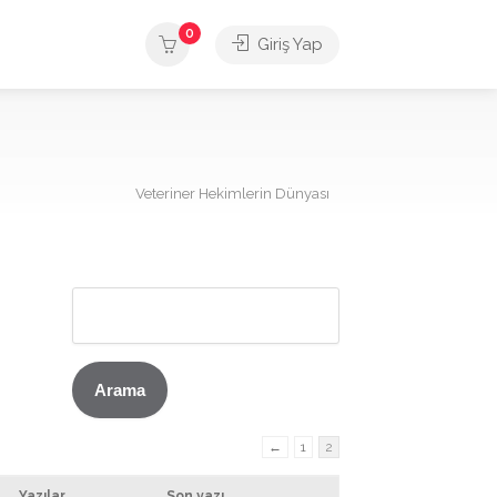
0
Giriş Yap
Veteriner Hekimlerin Dünyası
←
1
2
Yazılar
Son yazı