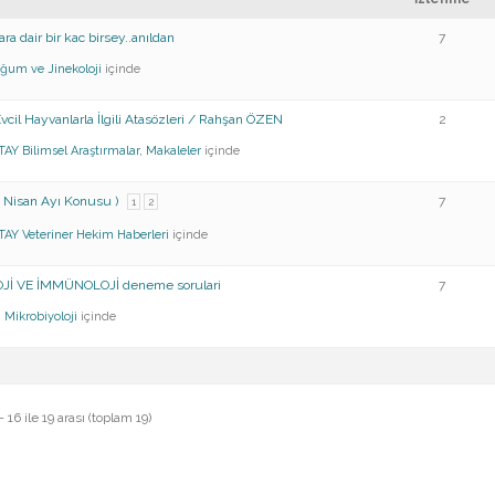
ara dair bir kac birsey..anıldan
7
ğum ve Jinekoloji
içinde
vcil Hayvanlarla İlgili Atasözleri / Rahşan ÖZEN
2
TAY
Bilimsel Araştırmalar, Makaleler
içinde
( Nisan Ayı Konusu )
7
1
2
TAY
Veteriner Hekim Haberleri
içinde
İ VE İMMÜNOLOJİ deneme sorulari
7
I
Mikrobiyoloji
içinde
16 ile 19 arası (toplam 19)