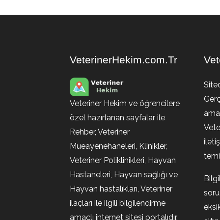
VeterinerHekim.com.Tr
Vet
Site
Gerç
Veteriner Hekim ve öğrencilere
amaç
özel hazırlanan sayfalar ile
Vete
Rehber, Veteriner
ileti
Mueayenehaneleri, Klinikler,
temin
Veteriner Poliklinikleri, Hayvan
Hastaneleri, Hayvan sağlığı ve
Bilg
Hayvan hastalıkları, Veteriner
soru
ilaçları ile ilgili bilgilendirme
eksi
amaçlı internet sitesi portalıdır.