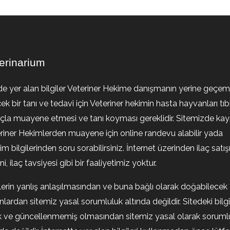
erinarium
de yer alan bilgiler Veteriner Hekime danışmanın yerine geçem
ek bir tanı ve tedavi için Veteriner hekimin hasta hayvanları tıb
la muayene etmesi ve tanı koyması gereklidir. Sitemizde kayıt
riner Hekimlerden muayene için online randevu alabilir yada
şim bilgilerinden soru sorabilirsiniz. İnternet üzerinden ilaç satışı
i, ilaç tavsiyesi gibi bir faaliyetimiz yoktur.
ilerin yanlış anlaşılmasından ve buna bağlı olarak doğabilecek
nlardan sitemiz yasal sorumluluk altında değildir. Sitedeki bilgi
k ve güncellenmemiş olmasından sitemiz yasal olarak soruml