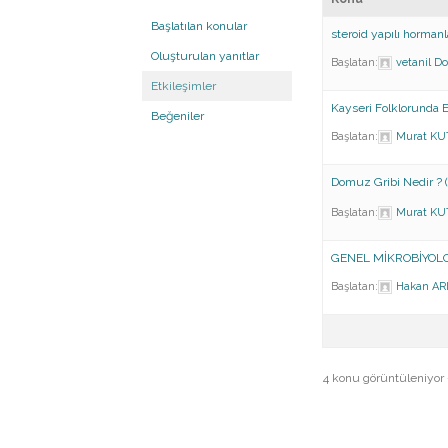
Başlatılan konular
steroid yapılı hormanl
Oluşturulan yanıtlar
Başlatan:
vetanil
Do
Etkileşimler
Kayseri Folklorunda E
Beğeniler
Başlatan:
Murat KU
Domuz Gribi Nedir ? 
Başlatan:
Murat KU
GENEL MİKROBİYOLOJ
Başlatan:
Hakan AR
4 konu görüntüleniyor - 