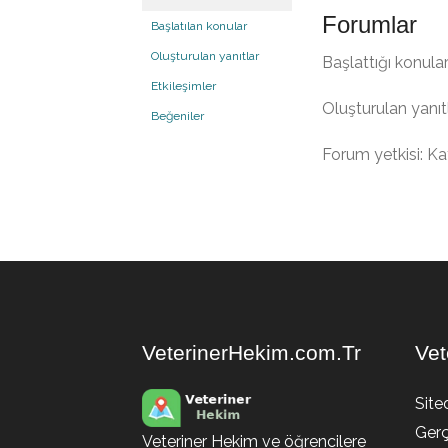
Forumlar
Başlatılan konular
Oluşturulan yanıtlar
Başlattığı konular
Etkileşimler
Oluşturulan yanıtl
Beğeniler
Forum yetkisi: Kat
VeterinerHekim.com.Tr
Vet
Site
Gerç
Veteriner Hekim ve öğrencilere