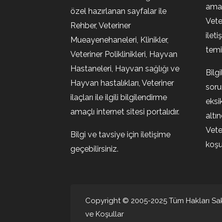
amaç
özel hazırlanan sayfalar ile
Vete
Rehber, Veteriner
ileti
Mueayenehaneleri, Klinikler,
temin
Veteriner Poliklinikleri, Hayvan
Hastaneleri, Hayvan sağlığı ve
Bilg
Hayvan hastalıkları, Veteriner
soru
ilaçları ile ilgili bilgilendirme
eksi
amaçlı internet sitesi portalıdır.
altı
Vete
Bilgi ve tavsiye için iletişime
koşul
geçebilirsiniz.
Copyright © 2005-2025 Tüm Hakları Sakl
ve Koşullar