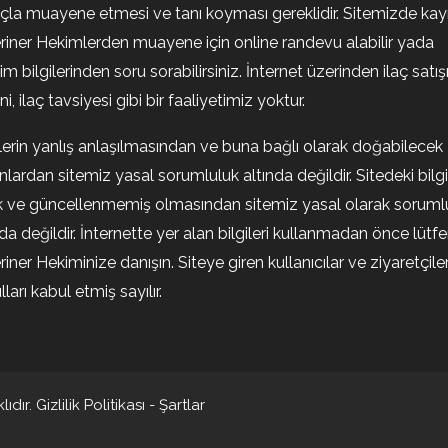
la muayene etmesi ve tanı koyması gereklidir. Sitemizde kayıt
riner Hekimlerden muayene için online randevu alabilir yada
şim bilgilerinden soru sorabilirsiniz. İnternet üzerinden ilaç satışı
i, ilaç tavsiyesi gibi bir faaliyetimiz yoktur.
ilerin yanlış anlaşılmasından ve buna bağlı olarak doğabilecek
nlardan sitemiz yasal sorumluluk altında değildir. Sitedeki bilgi
k ve güncellenmemiş olmasından sitemiz yasal olarak soruml
nda değildir. İnternette yer alan bilgileri kullanmadan önce lütf
riner Hekiminize danışın. Siteye giren kullanıcılar ve ziyaretçile
ları kabul etmiş sayılır.
ıdır.
Gizlilik Politikası
-
Şartlar