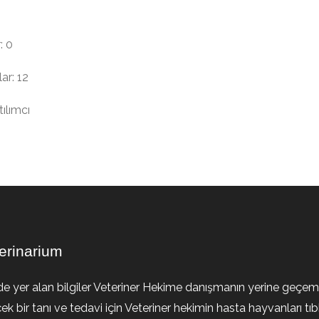
: 0
ar: 12
ılımcı
erinarium
de yer alan bilgiler Veteriner Hekime danışmanın yerine geçem
ek bir tanı ve tedavi için Veteriner hekimin hasta hayvanları tıb