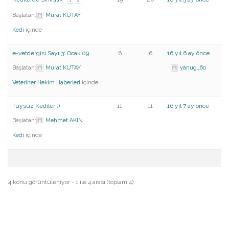
Başlatan:
Murat KUTAY
Kedi
içinde
e-vetdergisi Sayı 3: Ocak’09
6
6
16 yıl 6 ay önce
Başlatan:
Murat KUTAY
yanug_60
Veteriner Hekim Haberleri
içinde
Tüysüz Kediler :)
11
11
16 yıl 7 ay önce
Başlatan:
Mehmet AKIN
Kedi
içinde
4 konu görüntüleniyor - 1 ile 4 arası (toplam 4)