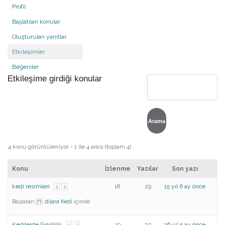
Profil
Başlatılan konular
Oluşturulan yanıtlar
Etkileşimler
Beğeniler
Etkileşime girdiği konular
4 konu görüntüleniyor - 1 ile 4 arası (toplam 4)
Konu
İzlenme
Yazılar
Son yazı
kedi resimleri
18
29
15 yıl 6 ay önce
1
2
Başlatan:
dilara
Kedi
içinde
Kedilerde Sinirlilik
19
20
16 yıl 5 ay önce
1
2