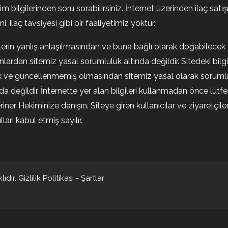
şim bilgilerinden soru sorabilirsiniz. İnternet üzerinden ilaç satışı
i, ilaç tavsiyesi gibi bir faaliyetimiz yoktur.
ilerin yanlış anlaşılmasından ve buna bağlı olarak doğabilecek
nlardan sitemiz yasal sorumluluk altında değildir. Sitedeki bilgi
k ve güncellenmemiş olmasından sitemiz yasal olarak soruml
nda değildir. İnternette yer alan bilgileri kullanmadan önce lütf
riner Hekiminize danışın. Siteye giren kullanıcılar ve ziyaretçile
ları kabul etmiş sayılır.
ıdır.
Gizlilik Politikası
-
Şartlar