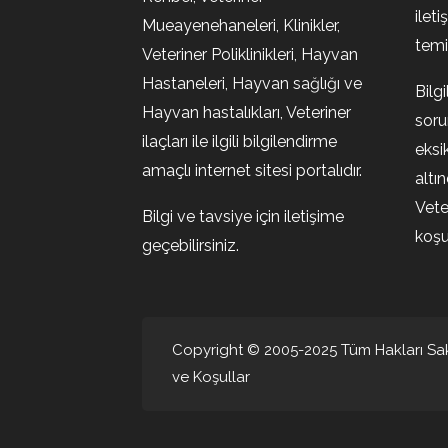
ileti
Mueayenehaneleri, Klinikler,
temin
Veteriner Poliklinikleri, Hayvan
Hastaneleri, Hayvan sağlığı ve
Bilg
Hayvan hastalıkları, Veteriner
soru
ilaçları ile ilgili bilgilendirme
eksi
amaçlı internet sitesi portalıdır.
altı
Vete
Bilgi ve tavsiye için iletişime
koşul
geçebilirsiniz.
Copyright © 2005-2025 Tüm Hakları Sakl
ve Koşullar