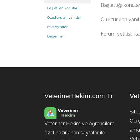
Başlattığı konular
Başlatılan konular
Oluşturulan yanıtlar
Oluşturulan yanıtl
Etkileşimler
Forum yetkisi: Kat
Beğeniler
VeterinerHekim.com.Tr
Vet
Site
Gerç
Veteriner Hekim ve öğrencilere
amaç
özel hazırlanan sayfalar ile
Vete