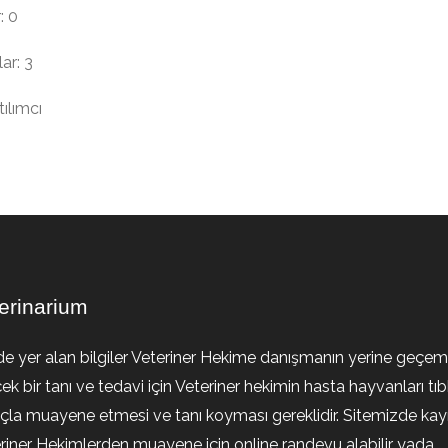
: 0
ar: 3
ılımcı
erinarium
de yer alan bilgiler Veteriner Hekime danışmanın yerine geçem
ek bir tanı ve tedavi için Veteriner hekimin hasta hayvanları tıb
la muayene etmesi ve tanı koyması gereklidir. Sitemizde kayıt
riner Hekimlerden muayene için online randevu alabilir yada