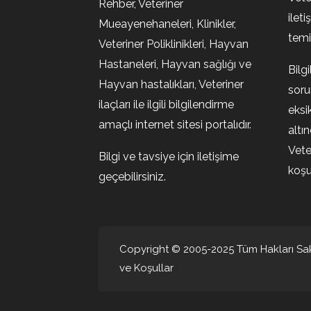
Rehber, Veteriner
ileti
Mueayenehaneleri, Klinikler,
temin
Veteriner Poliklinikleri, Hayvan
Hastaneleri, Hayvan sağlığı ve
Bilg
Hayvan hastalıkları, Veteriner
soru
ilaçları ile ilgili bilgilendirme
eksi
amaçlı internet sitesi portalıdır.
altı
Vete
Bilgi ve tavsiye için iletişime
koşul
geçebilirsiniz.
Copyright © 2005-2025 Tüm Hakları Sakl
ve Koşullar