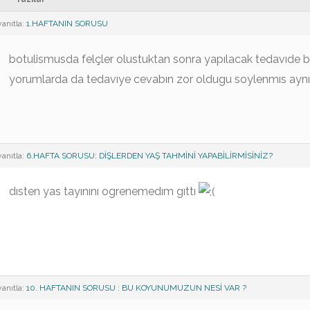
yanıtla:
1.HAFTANIN SORUSU
botulismusda felçler olustuktan sonra yapılacak tedavıde b
yorumlarda da tedavıye cevabın zor oldugu soylenmıs aynı 
yanıtla:
6.HAFTA SORUSU: DİŞLERDEN YAŞ TAHMİNİ YAPABİLİRMİSİNİZ?
dısten yas tayınını ogrenemedım gıttı
yanıtla:
10. HAFTANIN SORUSU : BU KOYUNUMUZUN NESİ VAR ?