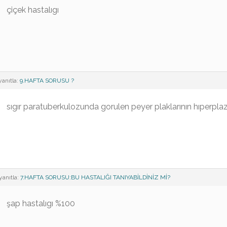
çiçek hastalıgı
yanıtla:
9.HAFTA SORUSU ?
sıgır paratuberkulozunda gorulen peyer plaklarının hıperplaz
yanıtla:
7.HAFTA SORUSU:BU HASTALIĞI TANIYABİLDİNİZ Mİ?
şap hastalıgı %100