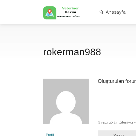
Anasayfa
rokerman988
Oluşturulan forum
9 yazı görüntüleniyor - 1
Profil
Yazar