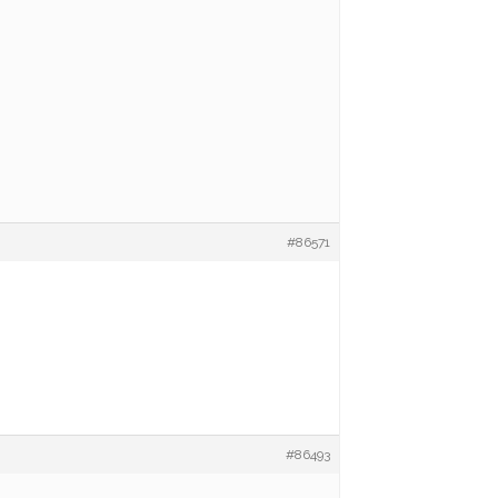
#86571
#86493