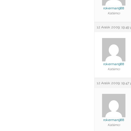
rokerman988
Katılımcı
12 Aralık 2009: 19:49
rokerman988
Katılımcı
12 Aralık 2009: 19:47
rokerman988
Katılımcı