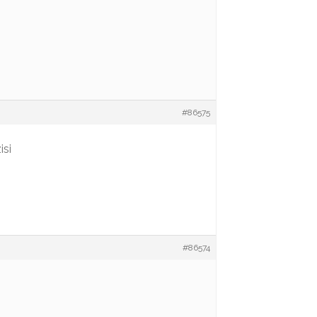
#86575
isi
#86574