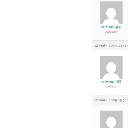
rokerman988
Katılımcı
12 Aralık 2009: 19:52
rokerman988
Katılımcı
12 Aralık 2009: 19:50