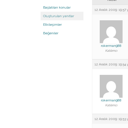
Başlatılan konular
12 Aralık 2009: 19:57
Oluşturulan yanıtlar
Etkileşimler
Beğeniler
rokerman988
Katılımcı
12 Aralık 2009: 19:54
rokerman988
Katılımcı
12 Aralık 2009: 19:53