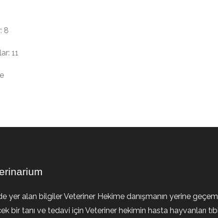
: 8
ar: 11
ye
erinarium
de yer alan bilgiler Veteriner Hekime danışmanın yerine geçem
ek bir tanı ve tedavi için Veteriner hekimin hasta hayvanları tıb