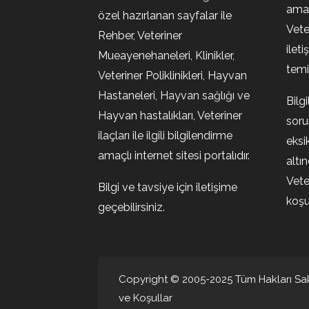
amaç
özel hazırlanan sayfalar ile
Vete
Rehber, Veteriner
ileti
Mueayenehaneleri, Klinikler,
temin
Veteriner Poliklinikleri, Hayvan
Hastaneleri, Hayvan sağlığı ve
Bilg
Hayvan hastalıkları, Veteriner
soru
ilaçları ile ilgili bilgilendirme
eksi
amaçlı internet sitesi portalıdır.
altı
Vete
Bilgi ve tavsiye için iletişime
koşul
geçebilirsiniz.
Copyright © 2005-2025 Tüm Hakları Sakl
ve Koşullar