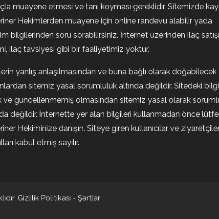
la muayene etmesi ve tanı koyması gereklidir. Sitemizde kayıt
riner Hekimlerden muayene için online randevu alabilir yada
şim bilgilerinden soru sorabilirsiniz. İnternet üzerinden ilaç satışı
i, ilaç tavsiyesi gibi bir faaliyetimiz yoktur.
ilerin yanlış anlaşılmasından ve buna bağlı olarak doğabilecek
nlardan sitemiz yasal sorumluluk altında değildir. Sitedeki bilgi
k ve güncellenmemiş olmasından sitemiz yasal olarak soruml
nda değildir. İnternette yer alan bilgileri kullanmadan önce lütf
riner Hekiminize danışın. Siteye giren kullanıcılar ve ziyaretçile
ları kabul etmiş sayılır.
ıdır.
Gizlilik Politikası
-
Şartlar