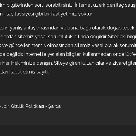
şim bilgilerinden soru sorabilirsiniz. İnternet üzerinden ilaç satışı
i, ilaç tavsiyesi gibi bir faaliyetimiz yoktur.
ilerin yanlış anlaşılmasından ve buna bağlı olarak doğabilecek
nlardan sitemiz yasal sorumluluk altında değildir. Sitedeki bilgi
k ve güncellenmemiş olmasından sitemiz yasal olarak soruml
nda değildir. İnternette yer alan bilgileri kullanmadan önce lütf
riner Hekiminize danışın. Siteye giren kullanıcılar ve ziyaretçile
ları kabul etmiş sayılır.
ıdır.
Gizlilik Politikası
-
Şartlar