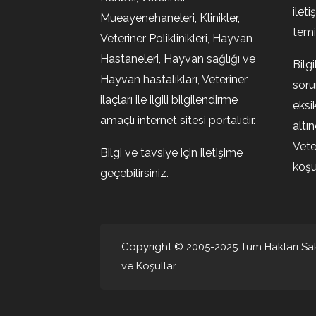
ileti
Mueayenehaneleri, Klinikler,
temin
Veteriner Poliklinikleri, Hayvan
Hastaneleri, Hayvan sağlığı ve
Bilg
Hayvan hastalıkları, Veteriner
soru
ilaçları ile ilgili bilgilendirme
eksi
amaçlı internet sitesi portalıdır.
altı
Vete
Bilgi ve tavsiye için iletişime
koşul
geçebilirsiniz.
Copyright © 2005-2025 Tüm Hakları Sakl
ve Koşullar