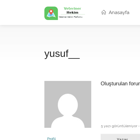
Anasayfa
yusuf__
Oluşturulan forum
5 yazı görüntüleniyor - 1
Profil
Yazar