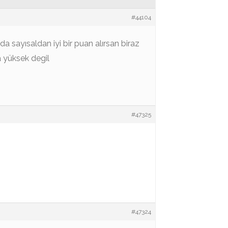
#44104
da sayısaldan iyi bir puan alırsan biraz
la yüksek degil
#47325
#47324