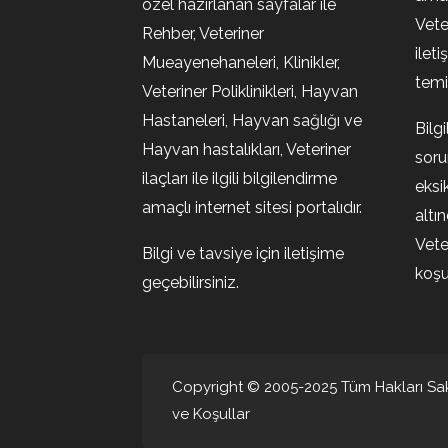
özel hazırlanan sayfalar ile
Vete
Rehber, Veteriner
ileti
Mueayenehaneleri, Klinikler,
temin
Veteriner Poliklinikleri, Hayvan
Hastaneleri, Hayvan sağlığı ve
Bilg
Hayvan hastalıkları, Veteriner
soru
ilaçları ile ilgili bilgilendirme
eksi
amaçlı internet sitesi portalıdır.
altı
Vete
Bilgi ve tavsiye için iletişime
koşul
geçebilirsiniz.
Copyright © 2005-2025 Tüm Hakları Sakl
ve Koşullar