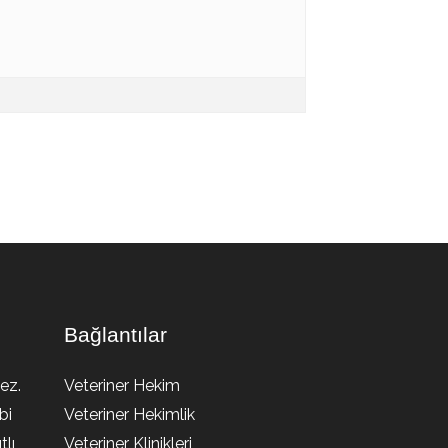
Bağlantılar
ez.
Veteriner Hekim
bi
Veteriner Hekimlik
lı
Veteriner Klinikleri