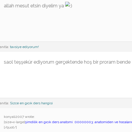
allah mesut etsin diyelim ya
anıtla:
tavsiye ediyorum!
saol teşşekür ediyorum gerçektende hoş bir proram bende 
anıtla:
Sizce en gıcık ders hangisi
konyali2007 wrote:
[size=x-large]
şimdilik en gıcık ders anatomi :00000003: anatomiden ve hocal
[/quot/]