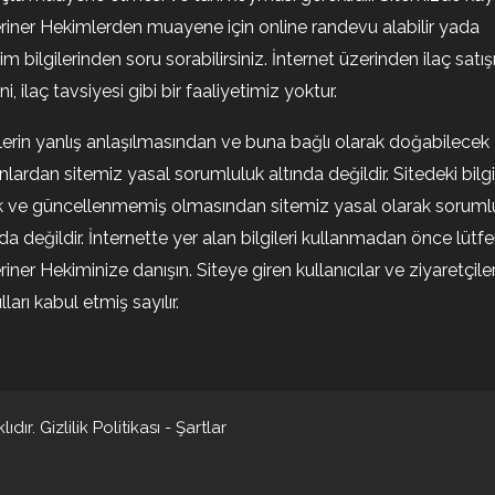
riner Hekimlerden muayene için online randevu alabilir yada
şim bilgilerinden soru sorabilirsiniz. İnternet üzerinden ilaç satışı
i, ilaç tavsiyesi gibi bir faaliyetimiz yoktur.
ilerin yanlış anlaşılmasından ve buna bağlı olarak doğabilecek
nlardan sitemiz yasal sorumluluk altında değildir. Sitedeki bilgi
k ve güncellenmemiş olmasından sitemiz yasal olarak soruml
nda değildir. İnternette yer alan bilgileri kullanmadan önce lütf
riner Hekiminize danışın. Siteye giren kullanıcılar ve ziyaretçile
ları kabul etmiş sayılır.
ıdır.
Gizlilik Politikası
-
Şartlar