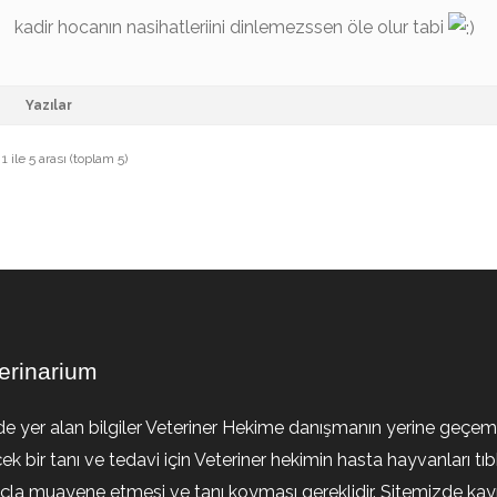
kadir hocanın nasihatleriini dinlemezssen öle olur tabi
Yazılar
 ile 5 arası (toplam 5)
erinarium
de yer alan bilgiler Veteriner Hekime danışmanın yerine geçem
ek bir tanı ve tedavi için Veteriner hekimin hasta hayvanları tıb
la muayene etmesi ve tanı koyması gereklidir. Sitemizde kayıt