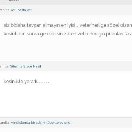
yanıtla:
acil hasta var
siz bidaha tavşan almayın en iyisi … veterinerlige sözel olsan
kesintiden sonra gelebilirsin zaten veterinerligin puanları fa
anıtla:
Sitemiz Sizce Nasıl
kesinlikle yararlı……………….
anıtla:
Hindistan’da bir adam köpekle evlendi