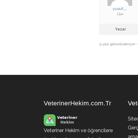
yusuf__
Üye
Yazar
5 yazı görüntüleniyor - 1
VeterinerHekim.com.Tr
Vet
Site
Gerç
Veteriner Hekim ve öğrencilere
amaç