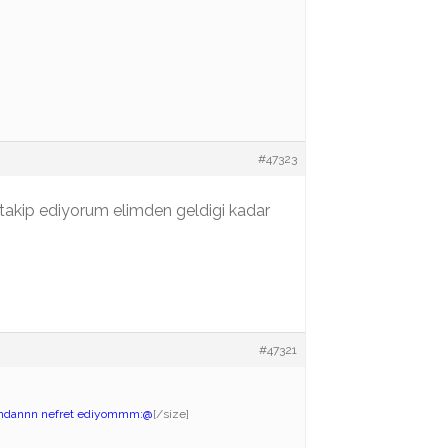
#47323
takip ediyorum elimden geldigi kadar
#47321
arındannn nefret ediyommm:@
[/size]