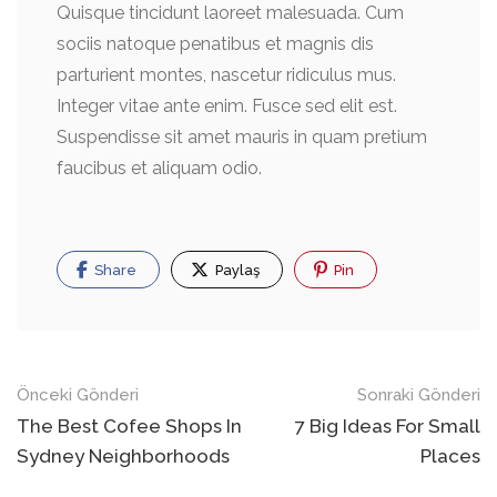
Quisque tincidunt laoreet malesuada. Cum
sociis natoque penatibus et magnis dis
parturient montes, nascetur ridiculus mus.
Integer vitae ante enim. Fusce sed elit est.
Suspendisse sit amet mauris in quam pretium
faucibus et aliquam odio.
Share
Paylaş
Pin
Gönderi
Önceki Gönderi
Sonraki Gönderi
The Best Cofee Shops In
7 Big Ideas For Small
navigasyonu
Sydney Neighborhoods
Places