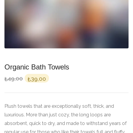
Organic Bath Towels
Orijinal
Şu
49,00
39,00
₺
₺
fiyat:
andaki
₺49,00.
fiyat:
₺39,00.
Plush towels that are exceptionally soft, thick, and
luxurious. More than just cozy, the long loops are
absorbent, quick to dry, and made to withstand years of
regular use for those who like their towels full and fluffy.