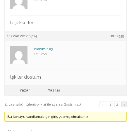
teşekkürler
14 Ocak 2012: 17:14
#102339
ibrahim2163
Katılımcı
tşk ler dostum
Yazar
Yazılar
11 yazı görüntüleniyor - 31 ile 41 arası (toplam 41)
←
1
2
3
Bu konuyu yanıtlamak için giriş yapmış olmalısınız.