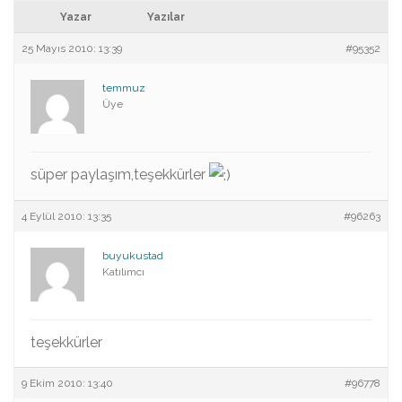
Yazar
Yazılar
25 Mayıs 2010: 13:39
#95352
temmuz
Üye
süper paylaşım,teşekkürler
4 Eylül 2010: 13:35
#96263
buyukustad
Katılımcı
teşekkürler
9 Ekim 2010: 13:40
#96778