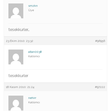
smzkn
Üye
tesekkurler…
23 Ekim 2010: 23:32
#96956
altan0038
Katılımcı
tesekkurler
18 Kasım 2010: 21:24
#97222
nehirr
Katılımcı