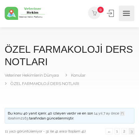
0
ÖZEL FARMAKOLOJİ DERS
NOTLARI
Veteriner Hekimlerin Dünyası
Konular
ÖZEL FARMAKOLOJİ DERS NOTLARI
Bu konu 40 yanıt içerir, 40 izleyen vardır ve en son
14 yıl 7 ay önce
ibrahim2163
tarafından güncellenmiştir.
11 yazı görüntüleniyor - 31 ile 41 arası (toplam 41)
←
1
2
3