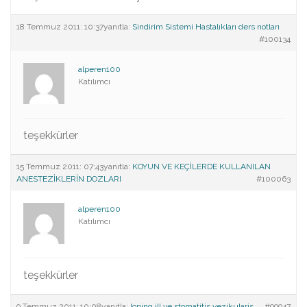
18 Temmuz 2011: 10:37
yanıtla:
Sindirim Sistemi Hastalıkları ders notları
#100134
alperen100
Katılımcı
teşekkürler
15 Temmuz 2011: 07:43
yanıtla:
KOYUN VE KEÇİLERDE KULLANILAN
ANESTEZİKLERİN DOZLARI
#100063
alperen100
Katılımcı
teşekkürler
9 Temmuz 2011: 10:08
yanıtla:
loping ill ve stomatitis vezikularis
#99947