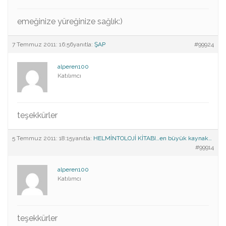
emeğinize yüreğinize sağlık:)
7 Temmuz 2011: 16:56
yanıtla:
ŞAP
#99924
alperen100
Katılımcı
teşekkürler
5 Temmuz 2011: 18:15
yanıtla:
HELMİNTOLOJİ KİTABI…en büyük kaynak…
#99914
alperen100
Katılımcı
teşekkürler