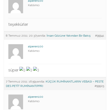
alperen100
Katılımcı
teşekkürler
8 Temmuz 2011: 20:37
yanıtla:
İnsan Gözüne Yakından Bir Bakış
#99941
alperen100
Katılımcı
süper
7 Temmuz 2011: 16:59
yanıtla:
KÜÇÜK RUMİNANTLARIN VEBASI – PESTE
DES PETİT RUMİNANT(PPR)
#99925
alperen100
Katılımcı