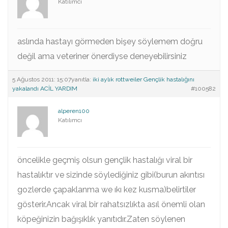
Katılımcı
aslında hastayı görmeden bişey söylemem doğru
değil ama veteriner önerdiyse deneyebilirsiniz
5 Ağustos 2011: 15:07
yanıtla:
iki aylık rottweiler Gençlik hastalığını
yakalandı ACİL YARDIM
#100582
alperen100
Katılımcı
öncelikle geçmiş olsun gençlik hastalığı viral bir
hastalıktır ve sizinde söylediğiniz gibi(burun akıntısı
gozlerde çapaklanma we ıkı kez kusma)belirtiler
gösterir.Ancak viral bir rahatsızlıkta asıl önemli olan
köpeğinizin bağışıklık yanıtıdır.Zaten söylenen