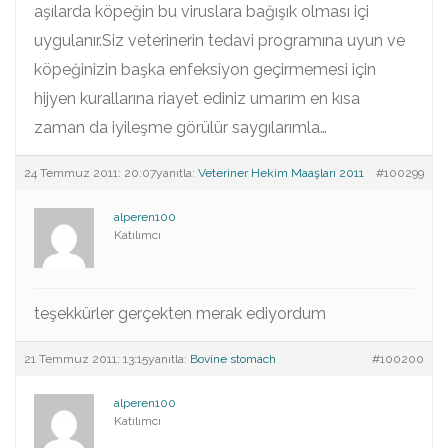
aşılarda köpeğin bu viruslara bağışık olması içi
uygulanır.Siz veterinerin tedavi programına uyun ve
köpeğinizin başka enfeksiyon geçirmemesi için
hijyen kurallarına riayet ediniz umarım en kısa
zaman da iyileşme görülür saygılarımla…
24 Temmuz 2011: 20:07
yanıtla:
Veteriner Hekim Maaşları 2011
#100299
alperen100
Katılımcı
teşekkürler gerçekten merak ediyordum
21 Temmuz 2011: 13:15
yanıtla:
Bovine stomach
#100200
alperen100
Katılımcı