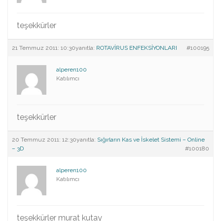
teşekkürler
21 Temmuz 2011: 10:30
yanıtla:
ROTAVİRUS ENFEKSİYONLARI
#100195
alperen100
Katılımcı
teşekkürler
20 Temmuz 2011: 12:30
yanıtla:
Sığırların Kas ve İskelet Sistemi – Online
– 3D
#100180
alperen100
Katılımcı
teşekkürler murat kutay