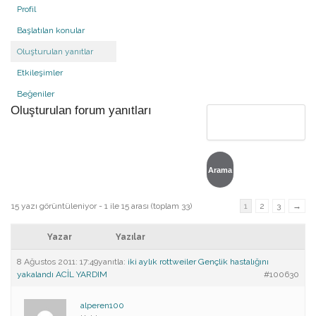
Profil
Başlatılan konular
Oluşturulan yanıtlar
Etkileşimler
Beğeniler
Oluşturulan forum yanıtları
15 yazı görüntüleniyor - 1 ile 15 arası (toplam 33)
1
2
3
→
Yazar
Yazılar
8 Ağustos 2011: 17:49
yanıtla:
iki aylık rottweiler Gençlik hastalığını
yakalandı ACİL YARDIM
#100630
alperen100