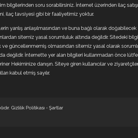
şim bilgilerinden soru sorabilirsiniz. İnternet üzerinden ilaç satışı
i, ilaç tavsiyesi gibi bir faaliyetimiz yoktur.
ilerin yanlış anlaşılmasından ve buna bağlı olarak doğabilecek
nlardan sitemiz yasal sorumluluk altında değildir. Sitedeki bilgi
k ve güncellenmemiş olmasından sitemiz yasal olarak soruml
nda değildir. İnternette yer alan bilgileri kullanmadan önce lütf
riner Hekiminize danışın. Siteye giren kullanıcılar ve ziyaretçile
ları kabul etmiş sayılır.
ıdır.
Gizlilik Politikası
-
Şartlar