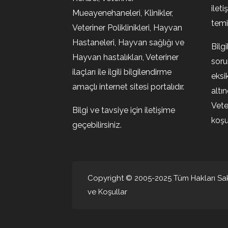
ileti
Mueayenehaneleri, Klinikler,
temin
Veteriner Poliklinikleri, Hayvan
Hastaneleri, Hayvan sağlığı ve
Bilg
Hayvan hastalıkları, Veteriner
soru
ilaçları ile ilgili bilgilendirme
eksi
amaçlı internet sitesi portalıdır.
altı
Vete
Bilgi ve tavsiye için iletişime
koşul
geçebilirsiniz.
Copyright © 2005-2025 Tüm Hakları Sakl
ve Koşullar