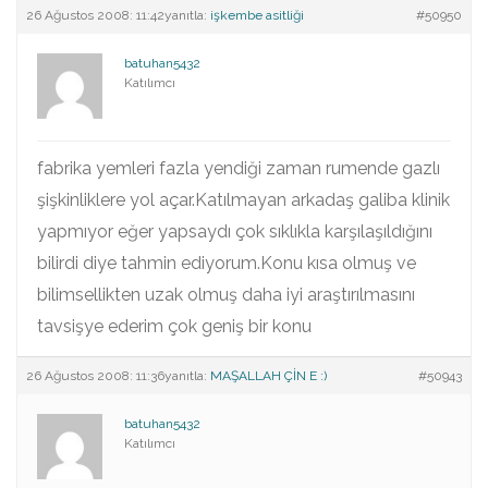
26 Ağustos 2008: 11:42
yanıtla:
işkembe asitliği
#50950
batuhan5432
Katılımcı
fabrika yemleri fazla yendiği zaman rumende gazlı
şişkinliklere yol açar.Katılmayan arkadaş galiba klinik
yapmıyor eğer yapsaydı çok sıklıkla karşılaşıldığını
bilirdi diye tahmin ediyorum.Konu kısa olmuş ve
bilimsellikten uzak olmuş daha iyi araştırılmasını
tavsişye ederim çok geniş bir konu
26 Ağustos 2008: 11:36
yanıtla:
MAŞALLAH ÇİN E :)
#50943
batuhan5432
Katılımcı