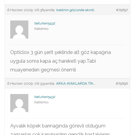
6 Haziran 2009: 06:36
yanıtla:
kedinin gözünde akıntı
#79697
batuhan5432
Katılımcı
Opticlox 3 gün şerit şeklinde alt göz kapağına
uygula sonra kapa aç hareketi yap.Tabi
muayeneden geçmesi önemli
6 Haziran 2009: 06:33
yanıtla:
ARKA AYAKLARDA TİK…
#79696
batuhan5432
Katılımcı
Ayvalık köpek barınağında görevli olduğum
zamanlar çok karşılışırdım gençlik hastalığının