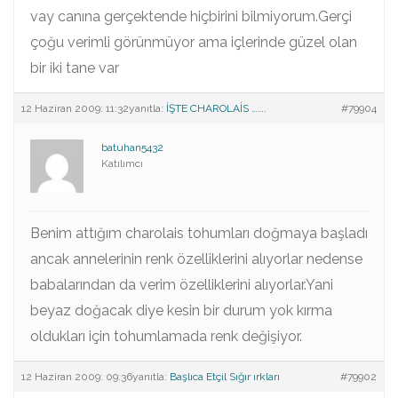
vay canına gerçektende hiçbirini bilmiyorum.Gerçi
çoğu verimli görünmüyor ama içlerinde güzel olan
bir iki tane var
12 Haziran 2009: 11:32
yanıtla:
İŞTE CHAROLAİS …….
#79904
batuhan5432
Katılımcı
Benim attığım charolais tohumları doğmaya başladı
ancak annelerinin renk özelliklerini alıyorlar nedense
babalarından da verim özelliklerini alıyorlar.Yani
beyaz doğacak diye kesin bir durum yok kırma
oldukları için tohumlamada renk değişiyor.
12 Haziran 2009: 09:36
yanıtla:
Başlıca Etçil Sığır ırkları
#79902