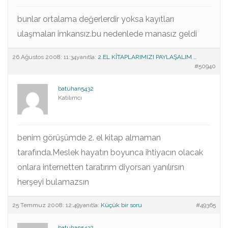
bunlar ortalama değerlerdir yoksa kayıtları
ulaşmaları imkansız.bu nedenlede manasız geldi
26 Ağustos 2008: 11:34
yanıtla:
2.EL KİTAPLARIMIZI PAYLAŞALIM …
#50940
batuhan5432
Katılımcı
benim görüşümde 2. el kitap almaman
tarafında.Meslek hayatın boyunca ihtiyacın olacak
onlara internetten taratırım diyorsan yanılırsın
herşeyi bulamazsın
25 Temmuz 2008: 12:49
yanıtla:
Küçük bir soru
#49365
batuhan5432