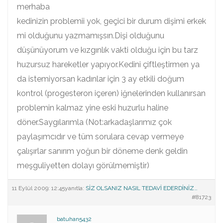
merhaba
kedinizin problemii yok, geçici bir durum dişimi erkek
mi olduğunu yazmamışsın.Dişi olduğunu
düşünüyorum ve kızgınlık vakti olduğu için bu tarz
huzursuz hareketler yapıyor.Kedini çiftleştirmen ya
da istemiyorsan kadınlar için 3 ay etkili doğum
kontrol (progesteron içeren) iğnelerinden kullanırsan
problemin kalmaz yine eski huzurlu haline
döner.Saygılarımla (Not:arkadaşlarımız çok
paylaşımcıdır ve tüm sorulara cevap vermeye
çalışırlar sanırım yoğun bir döneme denk geldin
meşguliyetten dolayı görülmemiştir)
11 Eylül 2009: 12:45
yanıtla:
SİZ OLSANIZ NASIL TEDAVİ EDERDİNİZ…
#81723
batuhan5432