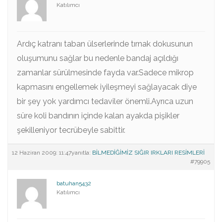
Katılımcı
Ardıç katranı taban ülserlerinde tırnak dokusunun
oluşumunu sağlar bu nedenle bandaj açıldığı
zamanlar sürülmesinde fayda var.Sadece mikrop
kapmasını engellemek iyileşmeyi sağlayacak diye
bir şey yok yardımcı tedaviler önemli.Ayrıca uzun
süre koli bandının içinde kalan ayakda pişikler
şekilleniyor tecrübeyle sabittir.
12 Haziran 2009: 11:47
yanıtla:
BİLMEDİĞİMİZ SIĞIR IRKLARI RESİMLERİ
#79905
batuhan5432
Katılımcı