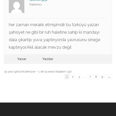
Katılımcı
her zaman merakk etmişimdir bu türküyü yazan
şahsiyet ne gibi bir ruh haletine sahip ki mandayı
dala çıkartıp yuva yaptırıyorda yavrusunu sineğe
kaptırıyor.Akıl alacak mevzu değil
Yazar
Yazılar
15 yazı görüntüleniyor - 1 ile 15 arası (toplam 131)
1
2
3
…
7
8
9
→