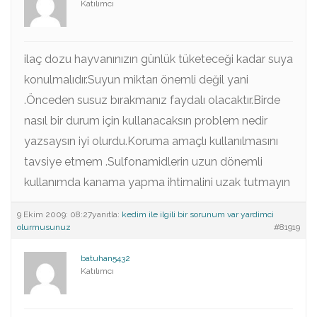
Katılımcı
ilaç dozu hayvanınızın günlük tüketeceği kadar suya
konulmalıdır.Suyun miktarı önemli değil yani
.Önceden susuz bırakmanız faydalı olacaktır.Birde
nasıl bir durum için kullanacaksın problem nedir
yazsaysın iyi olurdu.Koruma amaçlı kullanılmasını
tavsiye etmem .Sulfonamidlerin uzun dönemli
kullanımda kanama yapma ihtimalini uzak tutmayın
9 Ekim 2009: 08:27
yanıtla:
kedim ile ilgili bir sorunum var yardimci
olurmusunuz
#81919
batuhan5432
Katılımcı