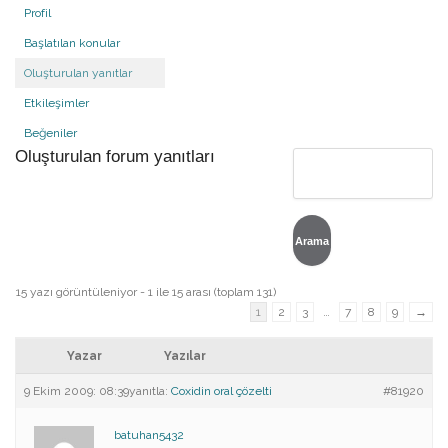
Profil
Başlatılan konular
Oluşturulan yanıtlar
Etkileşimler
Beğeniler
Oluşturulan forum yanıtları
15 yazı görüntüleniyor - 1 ile 15 arası (toplam 131)
1
2
3
…
7
8
9
→
Yazar
Yazılar
9 Ekim 2009: 08:39
yanıtla:
Coxidin oral çözelti
#81920
batuhan5432