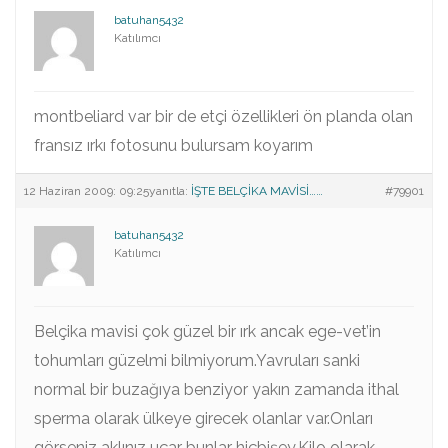
batuhan5432
Katılımcı
montbeliard var bir de etçi özellikleri ön planda olan
fransız ırkı fotosunu bulursam koyarım
12 Haziran 2009: 09:25
yanıtla:
İŞTE BELÇİKA MAVİSİ……
#79901
batuhan5432
Katılımcı
Belçika mavisi çok güzel bir ırk ancak ege-vet’in
tohumları güzelmi bilmiyorum.Yavruları sanki
normal bir buzağıya benziyor yakın zamanda ithal
sperma olarak ülkeye girecek olanlar var.Onları
görseniz aklınız uçar bunlar hiçbişey.Kilo olarak