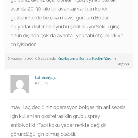
aslında 20-30 kilo bir avantajı var ben kendi
gözlerimle de belçika mavisi gördüm.Bodur
oluyorlar dişileride aynı bu şekil oluyor.Şekli ilginç
onun dışında çok da avantajı yok tabi etçi bir ırk ve
en iyisinden
6 Haziran 2009: 06:42
yanıtla:
Kısırlaştırma Sonrası Kedim-Yardım
#79698
batuhan5432
Katılımcı
mavi ilaç dediğiniz operasyon bölgesinin antisepsisi
için kullanılan oksitetrasiklin grubu sprey
antibiyotiktir.Tabi koku yapar renkte değişik
göründüğü için olmuş olabilir.