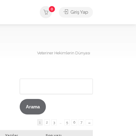
0
Giriş Yap
Veteriner Hekimlerin Dünyası
1
2
3
…
5
6
7
→
Yazılar
Son yazı