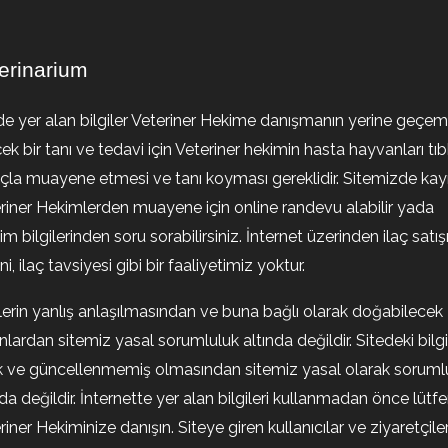
erinarium
de yer alan bilgiler Veteriner Hekime danışmanın yerine geçem
ek bir tanı ve tedavi için Veteriner hekimin hasta hayvanları tıb
la muayene etmesi ve tanı koyması gereklidir. Sitemizde kayıt
riner Hekimlerden muayene için online randevu alabilir yada
şim bilgilerinden soru sorabilirsiniz. İnternet üzerinden ilaç satışı
i, ilaç tavsiyesi gibi bir faaliyetimiz yoktur.
ilerin yanlış anlaşılmasından ve buna bağlı olarak doğabilecek
nlardan sitemiz yasal sorumluluk altında değildir. Sitedeki bilgi
k ve güncellenmemiş olmasından sitemiz yasal olarak soruml
nda değildir. İnternette yer alan bilgileri kullanmadan önce lütf
riner Hekiminize danışın. Siteye giren kullanıcılar ve ziyaretçile