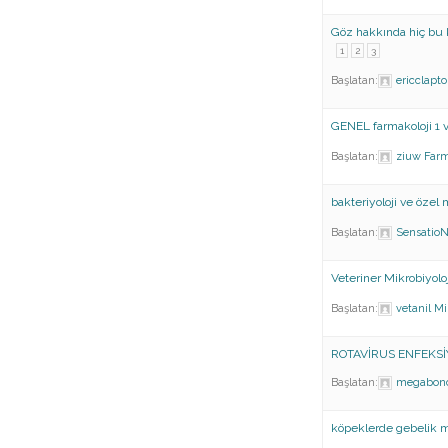
Göz hakkında hiç bu 
1
2
3
Başlatan:
ericclapt
GENEL farmakoloji 1 v
Başlatan:
ziuw
Farm
bakteriyoloji ve özel m
Başlatan:
Sensatio
Veteriner Mikrobiyolo
Başlatan:
vetanil
Mi
ROTAVİRUS ENFEKSİ
Başlatan:
megabon
köpeklerde gebelik 