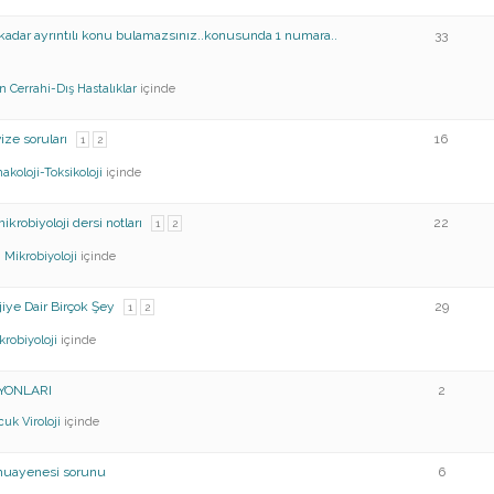
kadar ayrıntılı konu bulamazsınız..konusunda 1 numara..
33
on
Cerrahi-Dış Hastalıklar
içinde
ize soruları
16
1
2
akoloji-Toksikoloji
içinde
ikrobiyoloji dersi notları
22
1
2
N
Mikrobiyoloji
içinde
jiye Dair Birçok Şey
29
1
2
krobiyoloji
içinde
YONLARI
2
cuk
Viroloji
içinde
muayenesi sorunu
6