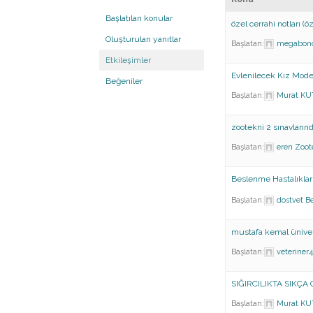
Başlatılan konular
özel cerrahi notları (ö
Oluşturulan yanıtlar
Başlatan:
megabon
Etkileşimler
Evlenilecek Kız Mode
Beğeniler
Başlatan:
Murat KU
zootekni 2 sınavlarınd
Başlatan:
eren
Zoot
Beslenme Hastalıklar
Başlatan:
dostvet
Be
mustafa kemal üniver
Başlatan:
veteriner
SIĞIRCILIKTA SIKÇ
Başlatan:
Murat KU