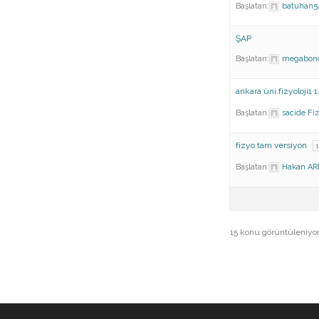
Başlatan:
batuhan5
ŞAP
Başlatan:
megabon
ankara üni.fizyoloji1 1
Başlatan:
sacide
Fiz
fizyo tam versiyon
1
Başlatan:
Hakan AR
15 konu görüntüleniyor -