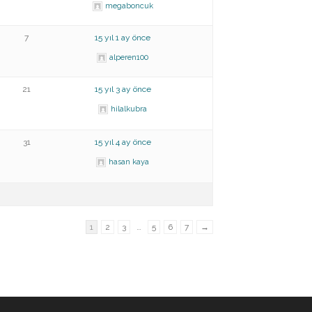
megaboncuk
7
15 yıl 1 ay önce
alperen100
21
15 yıl 3 ay önce
hilalkubra
31
15 yıl 4 ay önce
hasan kaya
1
2
3
…
5
6
7
→