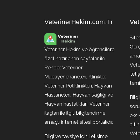
VeterinerHekim.com.Tr
Vet
Site
Gerç
Veteriner Hekim ve öğrencilere
amaç
özel hazırlanan sayfalar ile
Vete
Rehber, Veteriner
ileti
Mueayenehaneleri, Klinikler,
temin
Veteriner Poliklinikleri, Hayvan
Hastaneleri, Hayvan sağlığı ve
Bilg
Hayvan hastalıkları, Veteriner
soru
ilaçları ile ilgili bilgilendirme
eksi
amaçlı internet sitesi portalıdır.
altı
Vete
Bilgi ve tavsiye için iletişime