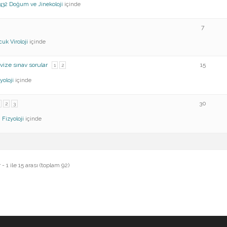
432
Doğum ve Jinekoloji
içinde
7
cuk
Viroloji
içinde
.vize sınav sorular
15
1
2
yoloji
içinde
30
2
3
I
Fizyoloji
içinde
 1 ile 15 arası (toplam 92)