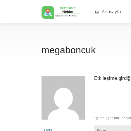
Anasayfa
megaboncuk
Etkileşime girdiğ
15 konu görüntüleniyor -
Profil
Konu