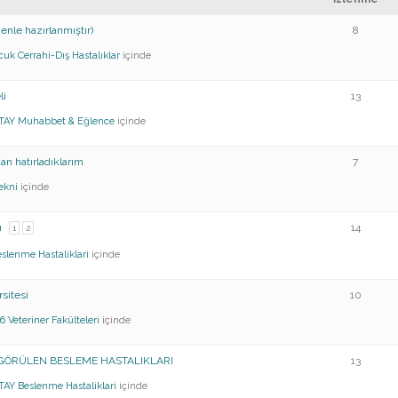
zenle hazırlanmıştır)
8
cuk
Cerrahi-Dış Hastalıklar
içinde
li
13
TAY
Muhabbet & Eğlence
içinde
an hatırladıklarım
7
ekni
içinde
ı
14
1
2
slenme Hastaliklari
içinde
sitesi
10
46
Veteriner Fakülteleri
içinde
A GÖRÜLEN BESLEME HASTALIKLARI
13
TAY
Beslenme Hastaliklari
içinde