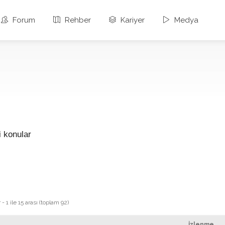
Forum
Rehber
Kariyer
Medya
i konular
 1 ile 15 arası (toplam 92)
İzlenme