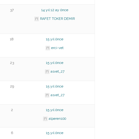
37
14 yıl 12 ay önce
RAFET TOKER DEMIR
18
15 yıl önce
erci-vet
23
15 yıl önce
asvet_27
29
15 yıl önce
asvet_27
2
15 yıl önce
alperen100
6
15 yıl önce