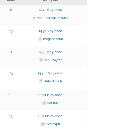
8
14 yıl 6 ay önce
veterinerhekimmurat
13
14 yıl 7 ay önce
megaboncuk
8
14 yıl 8 ay önce
kanli baytar
23
14 yıl 10 ay önce
duhastmich
12
14 yıl 11 ay önce
HALIME
13
14 yıl 11 ay önce
mstfaliptr