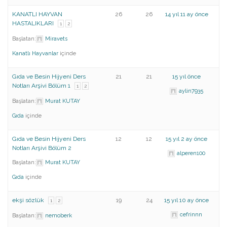
KANATLI HAYVAN
26
26
14 yıl 11 ay önce
HASTALIKLARI
1
2
Başlatan:
Miravets
Kanatlı Hayvanlar
içinde
Gıda ve Besin Hijyeni Ders
21
21
15 yıl önce
Notları Arşivi Bölüm 1
1
2
aylin7935
Başlatan:
Murat KUTAY
Gıda
içinde
Gıda ve Besin Hijyeni Ders
12
12
15 yıl 2 ay önce
Notları Arşivi Bölüm 2
alperen100
Başlatan:
Murat KUTAY
Gıda
içinde
ekşi sözlük
19
24
15 yıl 10 ay önce
1
2
cefrinnn
Başlatan:
nemoberk