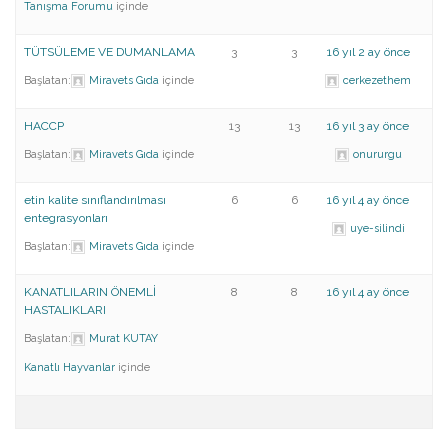
Tanışma Forumu
içinde
TÜTSÜLEME VE DUMANLAMA
3
3
16 yıl 2 ay önce
Başlatan:
Miravets
Gıda
içinde
cerkezethem
HACCP
13
13
16 yıl 3 ay önce
Başlatan:
Miravets
Gıda
içinde
onururgu
etin kalite sınıflandırılması
6
6
16 yıl 4 ay önce
entegrasyonları
uye-silindi
Başlatan:
Miravets
Gıda
içinde
KANATLILARIN ÖNEMLİ
8
8
16 yıl 4 ay önce
HASTALIKLARI
Başlatan:
Murat KUTAY
Kanatlı Hayvanlar
içinde