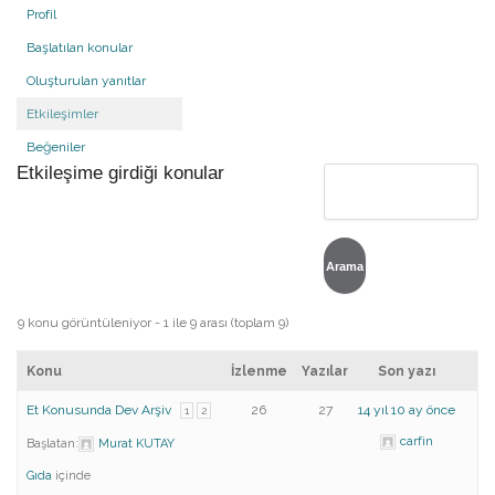
Profil
Başlatılan konular
Oluşturulan yanıtlar
Etkileşimler
Beğeniler
Etkileşime girdiği konular
9 konu görüntüleniyor - 1 ile 9 arası (toplam 9)
Konu
İzlenme
Yazılar
Son yazı
Et Konusunda Dev Arşiv
26
27
14 yıl 10 ay önce
1
2
carfin
Başlatan:
Murat KUTAY
Gıda
içinde