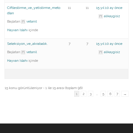
Ciftlestirme_ve_yetistirme_meto
11
11
15 yıl 10 ay önce
dları
alikaygisiz
Başlatan:
vetanil
Hayvan Islahı
içinde
Seleksiyon_ve_akrabalık.
7
7
15 yıl 10 ay önce
Başlatan:
vetanil
alikaygisiz
Hayvan Islahı
içinde
15 konu görüntüleniyor - 1 ile 15 arası (toplam 96)
1
2
3
…
5
6
7
→