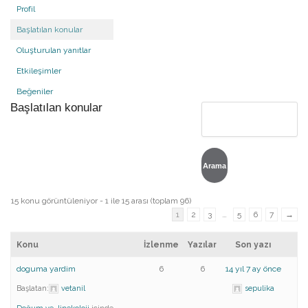
Profil
Başlatılan konular
Oluşturulan yanıtlar
Etkileşimler
Beğeniler
Başlatılan konular
15 konu görüntüleniyor - 1 ile 15 arası (toplam 96)
1
2
3
…
5
6
7
→
Konu
İzlenme
Yazılar
Son yazı
doguma yardim
6
6
14 yıl 7 ay önce
Başlatan:
vetanil
sepulika