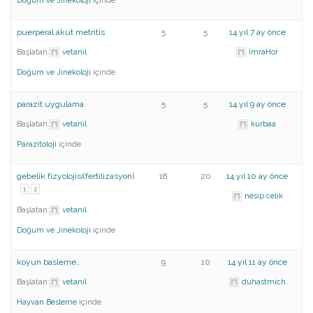
Doğum ve Jinekoloji
içinde
puerperal akut metritis
5
5
14 yıl 7 ay önce
Başlatan:
vetanil
ImraHor
Doğum ve Jinekoloji
içinde
parazit uygulama
5
5
14 yıl 9 ay önce
Başlatan:
vetanil
kurbaa
Parazitoloji
içinde
gebelik fizyolojisi(fertilizasyon)
18
20
14 yıl 10 ay önce
1
2
nesip celik
Başlatan:
vetanil
Doğum ve Jinekoloji
içinde
koyun basleme…
9
10
14 yıl 11 ay önce
Başlatan:
vetanil
duhastmich
Hayvan Besleme
içinde