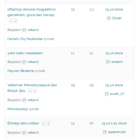
oftalmoji dersine hosgeldiniz
19
23
15 yıl önce
gercekten..göze dair hersey
Dozer
1
2
Başlatan:
vetanil
Cerrahi-Dış Hastalıklar
içinde
yem katkı maddeleri
12
12
15 yıl önce
Başlatan:
vetanil
andem
Hayvan Besleme
içinde
Veteriner Mikrobiyolojiye Dair
29
29
15 yıl önce
Birçok Şey
1
2
asvet_27
Başlatan:
vetanil
Mikrobiyoloji
içinde
Etholoji ders notları
15
16
15 yıl 1 ay önce
1
2
alperen100
Başlatan:
vetanil