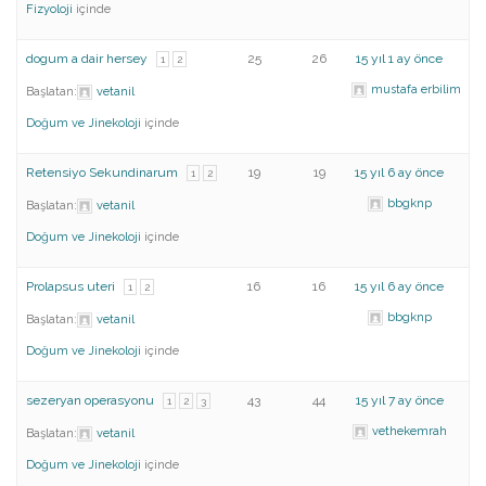
Fizyoloji
içinde
dogum a dair hersey
25
26
15 yıl 1 ay önce
1
2
mustafa erbilim
Başlatan:
vetanil
Doğum ve Jinekoloji
içinde
Retensiyo Sekundinarum
19
19
15 yıl 6 ay önce
1
2
bbgknp
Başlatan:
vetanil
Doğum ve Jinekoloji
içinde
Prolapsus uteri
16
16
15 yıl 6 ay önce
1
2
bbgknp
Başlatan:
vetanil
Doğum ve Jinekoloji
içinde
sezeryan operasyonu
43
44
15 yıl 7 ay önce
1
2
3
vethekemrah
Başlatan:
vetanil
Doğum ve Jinekoloji
içinde